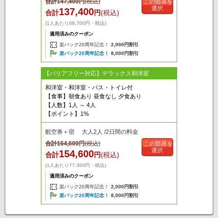
合計
147,400
円
(税込)
この部屋を
選択
137,400
合計
円
(税込)
(1人あたり68,700円・税込)
適用済みのクーポン
楽パック20周年記念！
2,000円割引
楽パック20周年記念！
8,000円割引
【バリアフリー対応】デラックス和洋室
和洋室・和洋室・バス・トイレ付
【食事】朝食あり 昼食なし 夕食あり
【人数】1人 ～ 4人
【ポイント】1%
航空券＋宿 大人2人 /2日間の料金
合計
164,600
円
(税込)
この部屋を
選択
154,600
合計
円
(税込)
(1人あたり77,300円・税込)
適用済みのクーポン
楽パック20周年記念！
2,000円割引
楽パック20周年記念！
8,000円割引