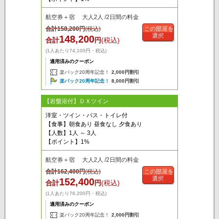
航空券＋宿 大人2人 /2日間の料金
合計
158,200
円
(税込)
この部屋を
選択
148,200
合計
円
(税込)
(1人あたり74,100円・税込)
適用済みのクーポン
楽パック20周年記念！
2,000円割引
楽パック20周年記念！
8,000円割引
【岩盤浴付】ＤＸツイン
洋室・ツイン・バス・トイレ付
【食事】朝食あり 昼食なし 夕食あり
【人数】1人 ～ 3人
【ポイント】1%
航空券＋宿 大人2人 /2日間の料金
合計
162,400
円
(税込)
この部屋を
選択
152,400
合計
円
(税込)
(1人あたり76,200円・税込)
適用済みのクーポン
楽パック20周年記念！
2,000円割引