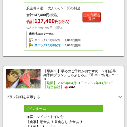
航空券＋宿 大人2人 /2日間の料金
合計
147,400
円
(税込)
この部屋を
選択
137,400
合計
円
(税込)
(1人あたり68,700円・税込)
適用済みのクーポン
楽パック20周年記念！
2,000円割引
楽パック20周年記念！
8,000円割引
【早期60】早めのご予約がおすすめ！60日前早
期予約プラン／しゃぶしゃぶ「和牛・鴨肉」コー
ス
【期間】 2026年04月01日 ~ 2027年03月31日
【航空会社】
プラン詳細を表示する
ツインルーム
洋室・ツイン・トイレ付
【食事】朝食あり 昼食なし 夕食あり
【人数】1人 ～ 2人