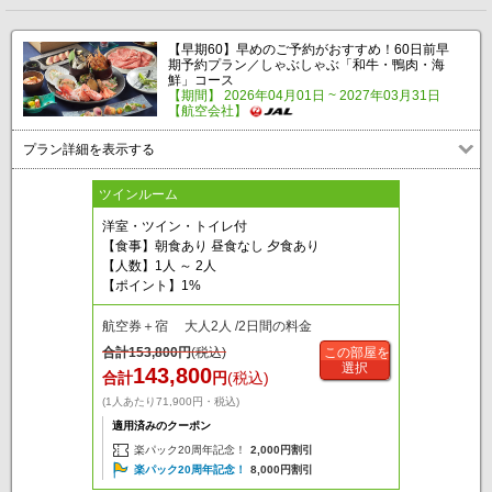
【早期60】早めのご予約がおすすめ！60日前早
期予約プラン／しゃぶしゃぶ「和牛・鴨肉・海
鮮」コース
【期間】 2026年04月01日 ~ 2027年03月31日
【航空会社】
プラン詳細を表示する
ツインルーム
洋室・ツイン・トイレ付
【食事】朝食あり 昼食なし 夕食あり
【人数】1人 ～ 2人
【ポイント】1%
航空券＋宿 大人2人 /2日間の料金
合計
153,800
円
(税込)
この部屋を
選択
143,800
合計
円
(税込)
(1人あたり71,900円・税込)
適用済みのクーポン
楽パック20周年記念！
2,000円割引
楽パック20周年記念！
8,000円割引