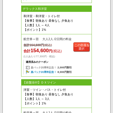
デラックス和洋室
和洋室・和洋室・トイレ付
【食事】朝食あり 昼食なし 夕食あり
【人数】1人 ～ 4人
【ポイント】1%
航空券＋宿 大人2人 /2日間の料金
合計
164,600
円
(税込)
この部屋を
選択
154,600
合計
円
(税込)
(1人あたり77,300円・税込)
適用済みのクーポン
楽パック20周年記念！
2,000円割引
楽パック20周年記念！
8,000円割引
【岩盤浴付】ＤＸツイン
洋室・ツイン・バス・トイレ付
【食事】朝食あり 昼食なし 夕食あり
【人数】1人 ～ 3人
【ポイント】1%
航空券＋宿 大人2人 /2日間の料金