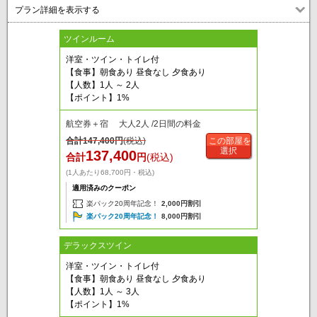
プラン詳細を表示する
ツインルーム
洋室・ツイン・トイレ付
【食事】朝食あり 昼食なし 夕食あり
【人数】1人 ～ 2人
【ポイント】1%
航空券＋宿 大人2人 /2日間の料金
合計
147,400
円
(税込)
この部屋を
選択
137,400
合計
円
(税込)
(1人あたり68,700円・税込)
適用済みのクーポン
楽パック20周年記念！
2,000円割引
楽パック20周年記念！
8,000円割引
デラックスツイン
洋室・ツイン・トイレ付
【食事】朝食あり 昼食なし 夕食あり
【人数】1人 ～ 3人
【ポイント】1%