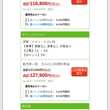
選択
116,800
合計
円
(税込)
(1人あたり58,400円・税込)
適用済みのクーポン
楽パック20周年記念！
2,000円割引
楽パック20周年記念！
8,000円割引
デラックスツイン
洋室・ツイン・トイレ付
【食事】朝食なし 昼食なし 夕食あり
【人数】1人 ～ 3人
【ポイント】1%
航空券＋宿 大人2人 /2日間の料金
合計
137,600
円
(税込)
この部屋を
選択
127,600
合計
円
(税込)
(1人あたり63,800円・税込)
適用済みのクーポン
楽パック20周年記念！
2,000円割引
楽パック20周年記念！
8,000円割引
和洋室