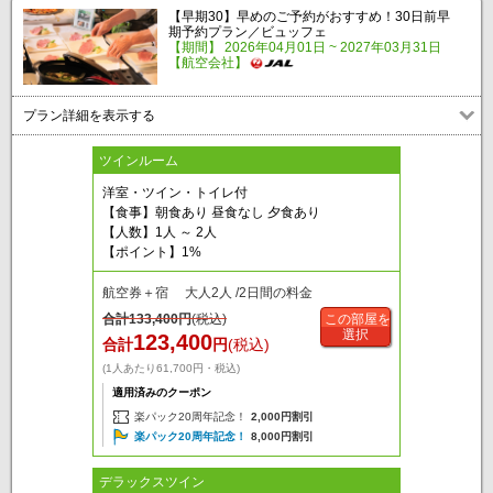
【早期30】早めのご予約がおすすめ！30日前早
期予約プラン／ビュッフェ
【期間】 2026年04月01日 ~ 2027年03月31日
【航空会社】
プラン詳細を表示する
ツインルーム
洋室・ツイン・トイレ付
【食事】朝食あり 昼食なし 夕食あり
【人数】1人 ～ 2人
【ポイント】1%
航空券＋宿 大人2人 /2日間の料金
合計
133,400
円
(税込)
この部屋を
選択
123,400
合計
円
(税込)
(1人あたり61,700円・税込)
適用済みのクーポン
楽パック20周年記念！
2,000円割引
楽パック20周年記念！
8,000円割引
デラックスツイン