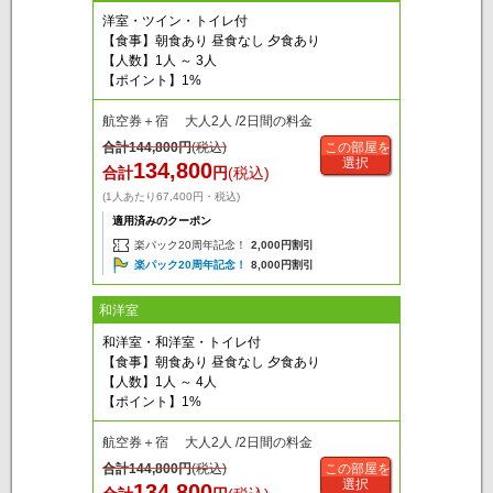
洋室・ツイン・トイレ付
【食事】朝食あり 昼食なし 夕食あり
【人数】1人 ～ 3人
【ポイント】1%
航空券＋宿 大人2人 /2日間の料金
合計
144,800
円
(税込)
この部屋を
選択
134,800
合計
円
(税込)
(1人あたり67,400円・税込)
適用済みのクーポン
楽パック20周年記念！
2,000円割引
楽パック20周年記念！
8,000円割引
和洋室
和洋室・和洋室・トイレ付
【食事】朝食あり 昼食なし 夕食あり
【人数】1人 ～ 4人
【ポイント】1%
航空券＋宿 大人2人 /2日間の料金
合計
144,800
円
(税込)
この部屋を
選択
134,800