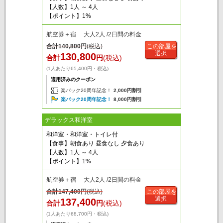
【人数】1人 ～ 4人
【ポイント】1%
航空券＋宿 大人2人 /2日間の料金
合計
140,800
円
(税込)
この部屋を
選択
130,800
合計
円
(税込)
(1人あたり65,400円・税込)
適用済みのクーポン
楽パック20周年記念！
2,000円割引
楽パック20周年記念！
8,000円割引
デラックス和洋室
和洋室・和洋室・トイレ付
【食事】朝食あり 昼食なし 夕食あり
【人数】1人 ～ 4人
【ポイント】1%
航空券＋宿 大人2人 /2日間の料金
合計
147,400
円
(税込)
この部屋を
選択
137,400
合計
円
(税込)
(1人あたり68,700円・税込)