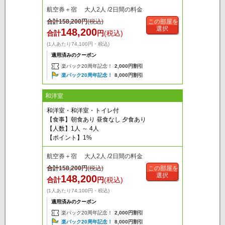
航空券＋宿 大人2人 /2日間の料金
合計
158,200
円
(税込)
この部屋を
選択
148,200
合計
円
(税込)
(1人あたり74,100円・税込)
適用済みのクーポン
楽パック20周年記念！
2,000円割引
楽パック20周年記念！
8,000円割引
和洋室
和洋室・和洋室・トイレ付
【食事】朝食あり 昼食なし 夕食あり
【人数】1人 ～ 4人
【ポイント】1%
航空券＋宿 大人2人 /2日間の料金
合計
158,200
円
(税込)
この部屋を
選択
148,200
合計
円
(税込)
(1人あたり74,100円・税込)
適用済みのクーポン
楽パック20周年記念！
2,000円割引
楽パック20周年記念！
8,000円割引