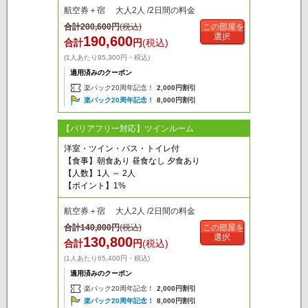
航空券＋宿 大人2人 /2日間の料金
合計
200,600
円
(税込)
この部屋を
選択
190,600
合計
円
(税込)
(1人あたり95,300円・税込)
適用済みのクーポン
楽パック20周年記念！
2,000円割引
楽パック20周年記念！
8,000円割引
【バリアフリー対応】ツインルーム
洋室・ツイン・バス・トイレ付
【食事】朝食あり 昼食なし 夕食あり
【人数】1人 ～ 2人
【ポイント】1%
航空券＋宿 大人2人 /2日間の料金
合計
140,800
円
(税込)
この部屋を
選択
130,800
合計
円
(税込)
(1人あたり65,400円・税込)
適用済みのクーポン
楽パック20周年記念！
2,000円割引
楽パック20周年記念！
8,000円割引