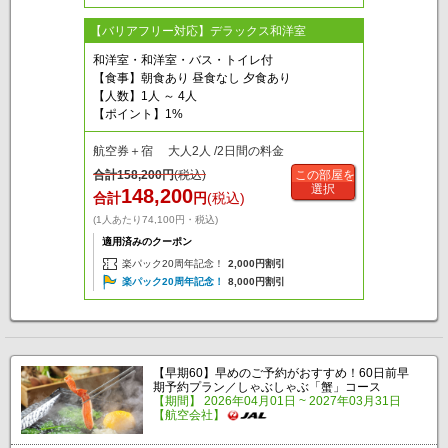
【バリアフリー対応】デラックス和洋室
和洋室・和洋室・バス・トイレ付
【食事】朝食あり 昼食なし 夕食あり
【人数】1人 ～ 4人
【ポイント】1%
航空券＋宿 大人2人 /2日間の料金
合計
158,200
円
(税込)
この部屋を
選択
148,200
合計
円
(税込)
(1人あたり74,100円・税込)
適用済みのクーポン
楽パック20周年記念！
2,000円割引
楽パック20周年記念！
8,000円割引
【早期60】早めのご予約がおすすめ！60日前早
期予約プラン／しゃぶしゃぶ「蟹」コース
【期間】 2026年04月01日 ~ 2027年03月31日
【航空会社】