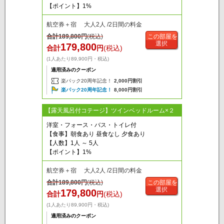
【ポイント】1%
航空券＋宿 大人2人 /2日間の料金
合計
189,800
円
(税込)
この部屋を
選択
179,800
合計
円
(税込)
(1人あたり89,900円・税込)
適用済みのクーポン
楽パック20周年記念！
2,000円割引
楽パック20周年記念！
8,000円割引
【露天風呂付コテージ】ツインベッドルーム×２
洋室・フォース・バス・トイレ付
【食事】朝食あり 昼食なし 夕食あり
【人数】1人 ～ 5人
【ポイント】1%
航空券＋宿 大人2人 /2日間の料金
合計
189,800
円
(税込)
この部屋を
選択
179,800
合計
円
(税込)
(1人あたり89,900円・税込)
適用済みのクーポン