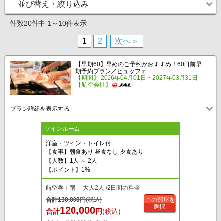
並び替え・絞り込み
件数20件中 1～10件表示
1
2
次へ＞
【早期60】早めのご予約がおすすめ！60日前早
期予約プラン／ビュッフェ
【期間】 2026年04月01日 ~ 2027年03月31日
【航空会社】
プラン詳細を表示する
ツインルーム
洋室・ツイン・トイレ付
【食事】朝食あり 昼食なし 夕食あり
【人数】1人 ～ 2人
【ポイント】1%
航空券＋宿 大人2人 /2日間の料金
合計
130,000
円
(税込)
この部屋を
選択
120,000
合計
円
(税込)