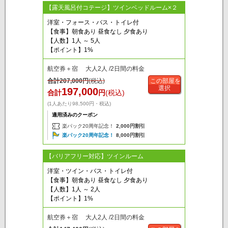
【露天風呂付コテージ】ツインベッドルーム×２
洋室・フォース・バス・トイレ付
【食事】朝食あり 昼食なし 夕食あり
【人数】1人 ～ 5人
【ポイント】1%
航空券＋宿 大人2人 /2日間の料金
合計
207,000
円
(税込)
この部屋を
選択
197,000
合計
円
(税込)
(1人あたり98,500円・税込)
適用済みのクーポン
楽パック20周年記念！
2,000円割引
楽パック20周年記念！
8,000円割引
【バリアフリー対応】ツインルーム
洋室・ツイン・バス・トイレ付
【食事】朝食あり 昼食なし 夕食あり
【人数】1人 ～ 2人
【ポイント】1%
航空券＋宿 大人2人 /2日間の料金