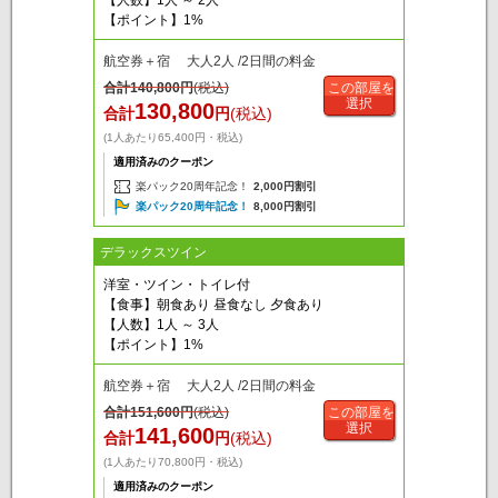
【ポイント】1%
航空券＋宿 大人2人 /2日間の料金
合計
140,800
円
(税込)
この部屋を
選択
130,800
合計
円
(税込)
(1人あたり65,400円・税込)
適用済みのクーポン
楽パック20周年記念！
2,000円割引
楽パック20周年記念！
8,000円割引
デラックスツイン
洋室・ツイン・トイレ付
【食事】朝食あり 昼食なし 夕食あり
【人数】1人 ～ 3人
【ポイント】1%
航空券＋宿 大人2人 /2日間の料金
合計
151,600
円
(税込)
この部屋を
選択
141,600
合計
円
(税込)
(1人あたり70,800円・税込)
適用済みのクーポン