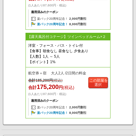
(1人あたり87,600円・税込)
適用済みのクーポン
楽パック20周年記念！
2,000円割引
楽パック20周年記念！
8,000円割引
【露天風呂付コテージ】ツインベッドルーム×２
洋室・フォース・バス・トイレ付
【食事】朝食なし 昼食なし 夕食あり
【人数】1人 ～ 5人
【ポイント】1%
航空券＋宿 大人2人 /2日間の料金
合計
185,200
円
(税込)
この部屋を
選択
175,200
合計
円
(税込)
(1人あたり87,600円・税込)
適用済みのクーポン
楽パック20周年記念！
2,000円割引
楽パック20周年記念！
8,000円割引