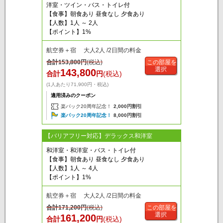
洋室・ツイン・バス・トイレ付
【食事】朝食あり 昼食なし 夕食あり
【人数】1人 ～ 2人
【ポイント】1%
航空券＋宿 大人2人 /2日間の料金
合計
153,800
円
(税込)
この部屋を
選択
143,800
合計
円
(税込)
(1人あたり71,900円・税込)
適用済みのクーポン
楽パック20周年記念！
2,000円割引
楽パック20周年記念！
8,000円割引
【バリアフリー対応】デラックス和洋室
和洋室・和洋室・バス・トイレ付
【食事】朝食あり 昼食なし 夕食あり
【人数】1人 ～ 4人
【ポイント】1%
航空券＋宿 大人2人 /2日間の料金
合計
171,200
円
(税込)
この部屋を
選択
161,200
合計
円
(税込)