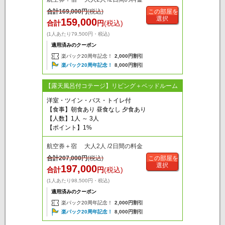
合計
169,000
円
(税込)
この部屋を
選択
159,000
合計
円
(税込)
(1人あたり79,500円・税込)
適用済みのクーポン
楽パック20周年記念！
2,000円割引
楽パック20周年記念！
8,000円割引
【露天風呂付コテージ】リビング＋ベッドルーム
洋室・ツイン・バス・トイレ付
【食事】朝食あり 昼食なし 夕食あり
【人数】1人 ～ 3人
【ポイント】1%
航空券＋宿 大人2人 /2日間の料金
合計
207,000
円
(税込)
この部屋を
選択
197,000
合計
円
(税込)
(1人あたり98,500円・税込)
適用済みのクーポン
楽パック20周年記念！
2,000円割引
楽パック20周年記念！
8,000円割引