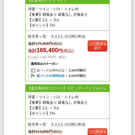
【岩盤浴付】ＤＸツイン
洋室・ツイン・バス・トイレ付
【食事】朝食あり 昼食なし 夕食あり
【人数】1人 ～ 3人
【ポイント】1%
航空券＋宿 大人2人 /2日間の料金
合計
175,400
円
(税込)
この部屋を
選択
165,400
合計
円
(税込)
(1人あたり82,700円・税込)
適用済みのクーポン
楽パック20周年記念！
2,000円割引
楽パック20周年記念！
8,000円割引
【露天風呂付コテージ】リビング＋ベッドルーム
洋室・ツイン・バス・トイレ付
【食事】朝食あり 昼食なし 夕食あり
【人数】1人 ～ 3人
【ポイント】1%
航空券＋宿 大人2人 /2日間の料金
合計
213,600
円
(税込)
この部屋を