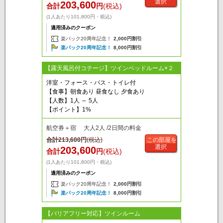
選択
203,600
合計
円
(税込)
(1人あたり101,800円・税込)
適用済みのクーポン
楽パック20周年記念！
2,000円割引
楽パック20周年記念！
8,000円割引
【露天風呂付コテージ】ツインベッドルーム×２
洋室・フォース・バス・トイレ付
【食事】朝食あり 昼食なし 夕食あり
【人数】1人 ～ 5人
【ポイント】1%
航空券＋宿 大人2人 /2日間の料金
合計
213,600
円
(税込)
この部屋を
選択
203,600
合計
円
(税込)
(1人あたり101,800円・税込)
適用済みのクーポン
楽パック20周年記念！
2,000円割引
楽パック20周年記念！
8,000円割引
【バリアフリー対応】ツインルーム