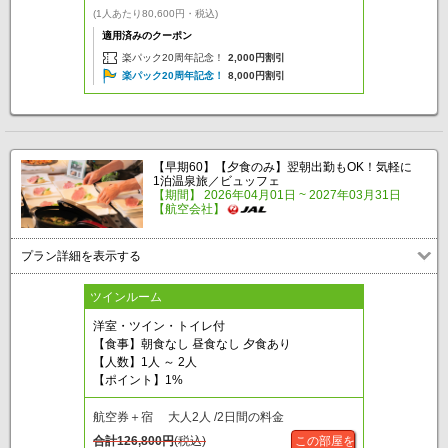
(1人あたり80,600円・税込)
適用済みのクーポン
楽パック20周年記念！
2,000円割引
楽パック20周年記念！
8,000円割引
【早期60】【夕食のみ】翌朝出勤もOK！気軽に
1泊温泉旅／ビュッフェ
【期間】 2026年04月01日 ~ 2027年03月31日
【航空会社】
プラン詳細を表示する
ツインルーム
洋室・ツイン・トイレ付
【食事】朝食なし 昼食なし 夕食あり
【人数】1人 ～ 2人
【ポイント】1%
航空券＋宿 大人2人 /2日間の料金
合計
126,800
円
(税込)
この部屋を