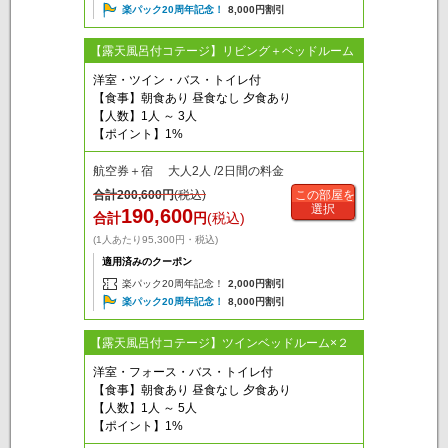
楽パック20周年記念！
8,000円割引
【露天風呂付コテージ】リビング＋ベッドルーム
洋室・ツイン・バス・トイレ付
【食事】朝食あり 昼食なし 夕食あり
【人数】1人 ～ 3人
【ポイント】1%
航空券＋宿 大人2人 /2日間の料金
合計
200,600
円
(税込)
この部屋を
選択
190,600
合計
円
(税込)
(1人あたり95,300円・税込)
適用済みのクーポン
楽パック20周年記念！
2,000円割引
楽パック20周年記念！
8,000円割引
【露天風呂付コテージ】ツインベッドルーム×２
洋室・フォース・バス・トイレ付
【食事】朝食あり 昼食なし 夕食あり
【人数】1人 ～ 5人
【ポイント】1%