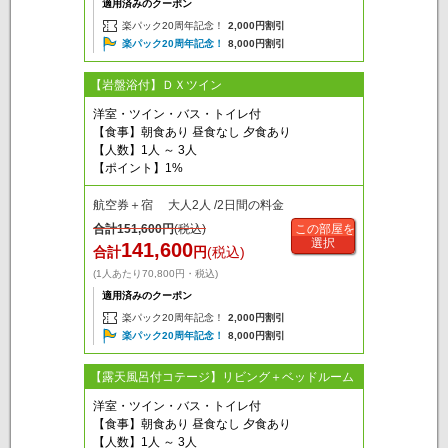
適用済みのクーポン
楽パック20周年記念！
2,000円割引
楽パック20周年記念！
8,000円割引
【岩盤浴付】ＤＸツイン
洋室・ツイン・バス・トイレ付
【食事】朝食あり 昼食なし 夕食あり
【人数】1人 ～ 3人
【ポイント】1%
航空券＋宿 大人2人 /2日間の料金
合計
151,600
円
(税込)
この部屋を
選択
141,600
合計
円
(税込)
(1人あたり70,800円・税込)
適用済みのクーポン
楽パック20周年記念！
2,000円割引
楽パック20周年記念！
8,000円割引
【露天風呂付コテージ】リビング＋ベッドルーム
洋室・ツイン・バス・トイレ付
【食事】朝食あり 昼食なし 夕食あり
【人数】1人 ～ 3人