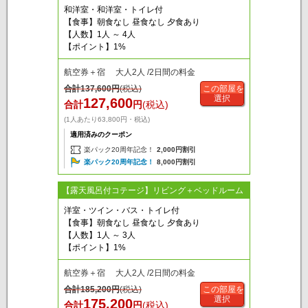
和洋室・和洋室・トイレ付
【食事】朝食なし 昼食なし 夕食あり
【人数】1人 ～ 4人
【ポイント】1%
航空券＋宿 大人2人 /2日間の料金
合計
137,600
円
(税込)
この部屋を
選択
127,600
合計
円
(税込)
(1人あたり63,800円・税込)
適用済みのクーポン
楽パック20周年記念！
2,000円割引
楽パック20周年記念！
8,000円割引
【露天風呂付コテージ】リビング＋ベッドルーム
洋室・ツイン・バス・トイレ付
【食事】朝食なし 昼食なし 夕食あり
【人数】1人 ～ 3人
【ポイント】1%
航空券＋宿 大人2人 /2日間の料金
合計
185,200
円
(税込)
この部屋を
選択
175,200
合計
円
(税込)