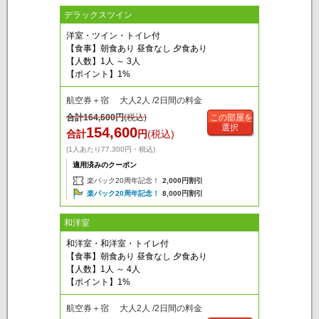
デラックスツイン
洋室・ツイン・トイレ付
【食事】朝食あり 昼食なし 夕食あり
【人数】1人 ～ 3人
【ポイント】1%
航空券＋宿 大人2人 /2日間の料金
合計
164,600
円
(税込)
この部屋を
選択
154,600
合計
円
(税込)
(1人あたり77,300円・税込)
適用済みのクーポン
楽パック20周年記念！
2,000円割引
楽パック20周年記念！
8,000円割引
和洋室
和洋室・和洋室・トイレ付
【食事】朝食あり 昼食なし 夕食あり
【人数】1人 ～ 4人
【ポイント】1%
航空券＋宿 大人2人 /2日間の料金