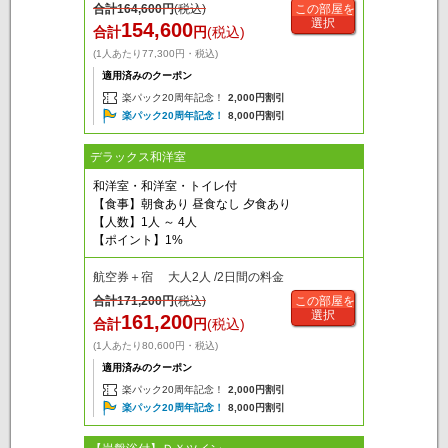
合計
164,600
円
(税込)
この部屋を
選択
154,600
合計
円
(税込)
(1人あたり77,300円・税込)
適用済みのクーポン
楽パック20周年記念！
2,000円割引
楽パック20周年記念！
8,000円割引
デラックス和洋室
和洋室・和洋室・トイレ付
【食事】朝食あり 昼食なし 夕食あり
【人数】1人 ～ 4人
【ポイント】1%
航空券＋宿 大人2人 /2日間の料金
合計
171,200
円
(税込)
この部屋を
選択
161,200
合計
円
(税込)
(1人あたり80,600円・税込)
適用済みのクーポン
楽パック20周年記念！
2,000円割引
楽パック20周年記念！
8,000円割引