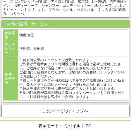
ー、ズボンプレッサー(貸出)、アイロン(貸出)、加湿器、個別空調、洗浄機付ト
イレ、ボディーソープ、シャンプー、コンディショナー、洗顔ソープ、ハミガ
キセット、カミソリ、くし、ブラシ、タオル、バスタオル、くつろぎ着の作務
衣、スリッパ
その他の設備・サービス
食事場
朝食:食堂
所
周辺の
レジャ
博物館、美術館
ー
午前０時以降のチェックインは致しかねます。
ご到着が予定時刻より２時間以上遅れる場合は必ずご連絡くださ
い。ご連絡がない場合はキャンセルとさせていただきます。
ご宿泊代は前精算となります。現地払いのお客様はチェックイン時
条件・
にお支払いください。
注意事
事前カード決済をご利用の際はホテルでの領収書発行は致しかねま
項
す。楽天トラベルの個人ページより発行をお願い致します。
ご連絡先欄の電話番号は携帯電話のご入力をお願い致します。
敷地内駐車場が満車の際は近隣のコインパーキングをご利用くださ
い。（駐車料金はお客様のご負担になります。）
このページのトップへ
表示モード：
モバイル
PC