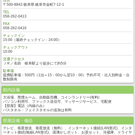
住所
〒500-8842 岐阜県 岐阜市金町7-12-1
TEL
058-262-0413
FAX
058-262-0416
チェックイン
15:00（最終チェックイン：24:00）
チェックアウト
10:00
交通アクセス
ＪＲ／名鉄 岐阜駅より徒歩にて約5分
駐車場
提携駐車場：500円（1泊＝15：00から翌10：00）予約不可・出入別料金・台
数制限有
館内設備
大浴場、禁煙ルーム、自動販売機、コインランドリー(有料)
パソコン利用可、ファックス送信可、マッサージサービス、宅配便
【部屋】電話（内線のみ）
バスタオル・フェイスタオルの追加は有料
部屋設備・備品
テレビ、衛星放送、衛星放送（無料）、インターネット接続(LAN形式)、インタ
ーネット接続(無線LAN形式)、湯沸かしポット、お茶セット、冷蔵庫、ドライヤ