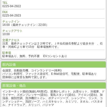
TEL
0225-94-2922
FAX
0225-94-2923
チェックイン
16:00（最終チェックイン：22:00）
チェックアウト
10:00
交通アクセス
注意 最終チェックインは２２時です。ＪＲ仙石線石巻駅より徒歩８分 、石
巻・河南ICより車で15分 駐車場無料です。
駐車場
駐車場あり、無料、予約不要 EVコンセントあり
館内設備
会議室、自動販売機、コインランドリー(有料)
パソコン利用可、ファックス送信可、E-Mail送信可、宅配便、駐車場あり
団体様には食堂を無料で貸します。
部屋設備・備品
インターネット接続(無線LAN形式)、湯沸かしポット、お茶セット、冷蔵庫、ド
ライヤー、ズボンプレッサー(貸出)、電気スタンド(貸出)、アイロン(貸出)、加
湿器、個別空調、洗浄機付トイレ、ボディーソープ、シャンプー、リンス、コ
ンディショナー、洗顔ソープ、ハミガキセット、カミソリ、タオル、バスタオ
ル、ナイトウェア、スリッパ、パジャマ