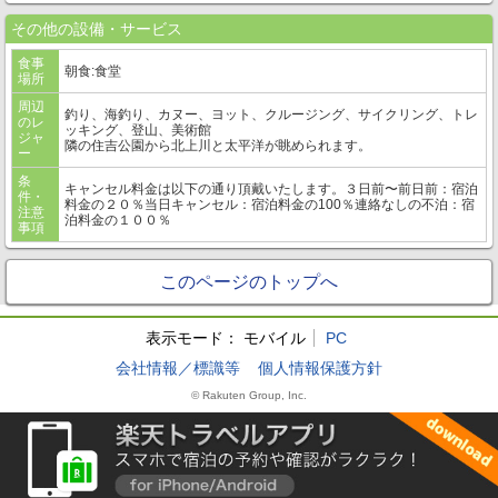
その他の設備・サービス
食事
朝食:食堂
場所
周辺
釣り、海釣り、カヌー、ヨット、クルージング、サイクリング、トレ
のレ
ッキング、登山、美術館
ジャ
隣の住吉公園から北上川と太平洋が眺められます。
ー
条
キャンセル料金は以下の通り頂戴いたします。３日前〜前日前：宿泊
件・
料金の２０％当日キャンセル：宿泊料金の100％連絡なしの不泊：宿
注意
泊料金の１００％
事項
このページのトップへ
表示モード：
モバイル
PC
会社情報／標識等
個人情報保護方針
© Rakuten Group, Inc.