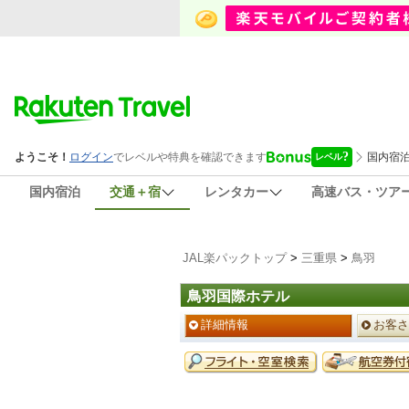
国内宿泊
交通＋宿
レンタカー
高速バス・ツア
JAL楽パックトップ
>
三重県
>
鳥羽
鳥羽国際ホテル
ペ
詳細情報
お客さ
ー
ジ
予
メ
約
ニ
メ
ュ
ニ
ー