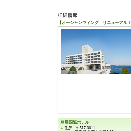
ュ
ー
【オーシャンウィング リニューアル！
宿
泊
施
設
の
写
真
鳥羽国際ホテル
住所
〒517-0011