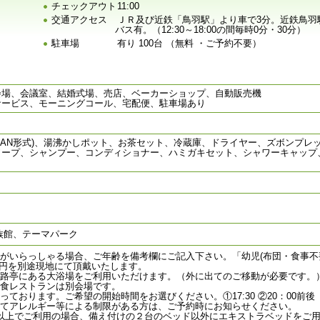
チェックアウト
11:00
交通アクセス
ＪＲ及び近鉄「鳥羽駅」より車で3分。近鉄鳥羽
バス有。（12:30～18:00の間毎時0分・30分）
駐車場
有り 100台 （無料 ・ご予約不要）
会場、会議室、結婚式場、売店、ベーカーショップ、自動販売機
サービス、モーニングコール、宅配便、駐車場あり
AN形式)、湯沸かしポット、お茶セット、冷蔵庫、ドライヤー、ズボンプレッサ
ソープ、シャンプー、コンディショナー、ハミガキセット、シャワーキャップ
族館、テーマパーク
」がいらっしゃる場合、ご年齢を備考欄にご記入下さい。「幼児(布団・食事不
00円を別途現地にて頂戴いたします。
潮路亭にある大浴場をご利用いただけます。（外に出てのご移動が必要です。）
和食レストランは別会場です。
っております。ご希望の開始時間をお選びください。①17:30 ②20：00前後
してアレルギー等による制限がある方は、ご予約時にお知らせください。
名以上でご利用の場合、備え付けの２台のベッド以外にエキストラベッドをご