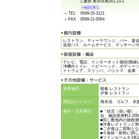
三重県 鳥羽市鳥羽1-23-1
TEL
0599-25-3121
FAX
0599-21-0054
レストラン、ティーラウンジ、バー、宴
送迎バス、ルームサービス、マッサージ
テレビ、電話、インターネット接続(無線L
浄機付トイレ、ベビーベッド、ボディー
イトウェア、スリッパ、パジャマ、金庫
食事場所
朝食:レストラン
夕食:レストラン
周辺のレジャー
海水浴、ゴルフ、水
条件・注意事項
■「幼児（添い寝）
合、施設使用料2,2
■同じ敷地内の旅館
■洋食レストランと
■ご夕食は二部制とな
■※食材・飲料に関
■ツインルームを3