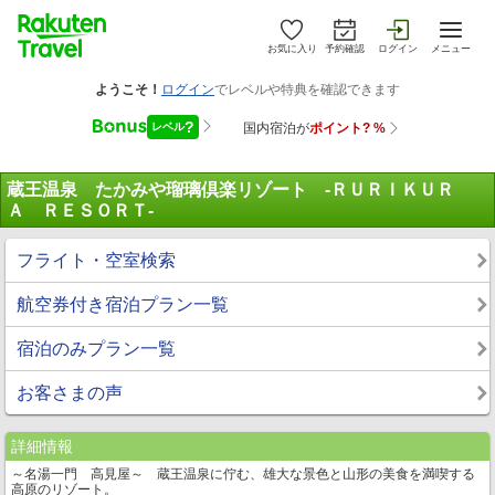
お気に入り
予約確認
ログイン
メニュー
蔵王温泉 たかみや瑠璃倶楽リゾート ‐ＲＵＲＩＫＵＲ
Ａ ＲＥＳＯＲＴ‐
フライト・空室検索
航空券付き宿泊プラン一覧
宿泊のみプラン一覧
お客さまの声
詳細情報
～名湯一門 高見屋～ 蔵王温泉に佇む、雄大な景色と山形の美食を満喫する
高原のリゾート。