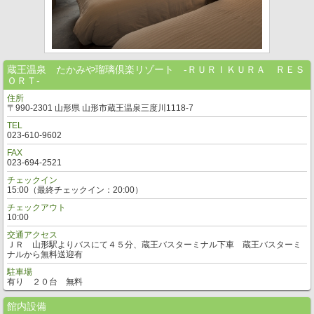
蔵王温泉 たかみや瑠璃倶楽リゾート ‐ＲＵＲＩＫＵＲＡ ＲＥＳ
ＯＲＴ‐
住所
〒990-2301 山形県 山形市蔵王温泉三度川1118-7
TEL
023-610-9602
FAX
023-694-2521
チェックイン
15:00（最終チェックイン：20:00）
チェックアウト
10:00
交通アクセス
ＪＲ 山形駅よりバスにて４５分、蔵王バスターミナル下車 蔵王バスターミ
ナルから無料送迎有
駐車場
有り ２０台 無料
館内設備