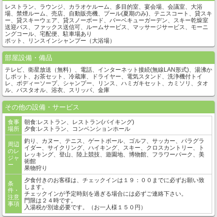
レストラン、ラウンジ、カラオケルーム、多目的室、宴会場、会議室、大浴
場、禁煙ルーム、売店、自動販売機、プール(夏期のみ)、テニスコート、貸スキ
ー、貸スキーウェア、貸スノーボード、バーベキューガーデン、スキー乾燥室
送迎バス、ファックス送信可、ルームサービス、マッサージサービス、モーニ
ングコール、宅配便、駐車場あり
ポット、リンスインシャンプー（大浴場）
部屋設備・備品
テレビ、衛星放送（無料）、電話、インターネット接続(無線LAN形式)、湯沸か
しポット、お茶セット、冷蔵庫、ドライヤー、電気スタンド、洗浄機付トイ
レ、ボディーソープ、シャンプー、リンス、ハミガキセット、カミソリ、タオ
ル、バスタオル、浴衣、スリッパ、金庫
その他の設備・サービス
食事
朝食:レストラン、レストラン(バイキング)
場所
夕食:レストラン、コンベンションホール
釣り、カヌー、テニス、ゲートボール、ゴルフ、サッカー、パラグラ
周辺
イダー、サイクリング、ハイキング、スキー、クロスカントリー、ト
のレ
レッキング、登山、陸上競技、遊園地、博物館、フラワーパーク、美
ジャ
術館
ー
果物狩り
夕食付きのお客様は、チェックインは１９：００までに必ずお願い致
条
します。
件・
チェックインが予定時刻を過ぎる場合には必ずご連絡下さい。
注意
門限は２４時です。
事項
入湯税が別途必要です。（お一人様１５０円）