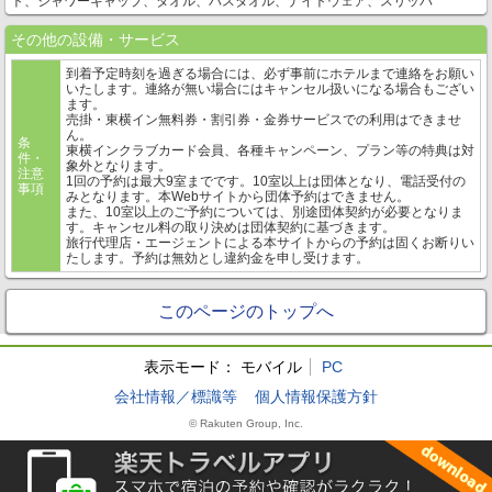
ト、シャワーキャップ、タオル、バスタオル、ナイトウェア、スリッパ
その他の設備・サービス
到着予定時刻を過ぎる場合には、必ず事前にホテルまで連絡をお願い
いたします。連絡が無い場合にはキャンセル扱いになる場合もござい
ます。
売掛・東横イン無料券・割引券・金券サービスでの利用はできませ
ん。
条
東横インクラブカード会員、各種キャンペーン、プラン等の特典は対
件・
象外となります。
注意
1回の予約は最大9室までです。10室以上は団体となり、電話受付の
事項
みとなります。本Webサイトから団体予約はできません。
また、10室以上のご予約については、別途団体契約が必要となりま
す。キャンセル料の取り決めは団体契約に基づきます。
旅行代理店・エージェントによる本サイトからの予約は固くお断りい
たします。予約は無効とし違約金を申し受けます。
このページのトップへ
表示モード：
モバイル
PC
会社情報／標識等
個人情報保護方針
© Rakuten Group, Inc.