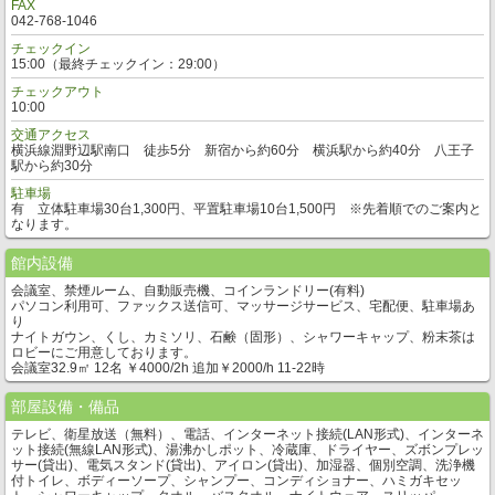
FAX
042-768-1046
チェックイン
15:00（最終チェックイン：29:00）
チェックアウト
10:00
交通アクセス
横浜線淵野辺駅南口 徒歩5分 新宿から約60分 横浜駅から約40分 八王子
駅から約30分
駐車場
有 立体駐車場30台1,300円、平置駐車場10台1,500円 ※先着順でのご案内と
なります。
館内設備
会議室、禁煙ルーム、自動販売機、コインランドリー(有料)
パソコン利用可、ファックス送信可、マッサージサービス、宅配便、駐車場あ
り
ナイトガウン、くし、カミソリ、石鹸（固形）、シャワーキャップ、粉末茶は
ロビーにご用意しております。
会議室32.9㎡ 12名 ￥4000/2h 追加￥2000/h 11-22時
部屋設備・備品
テレビ、衛星放送（無料）、電話、インターネット接続(LAN形式)、インターネ
ット接続(無線LAN形式)、湯沸かしポット、冷蔵庫、ドライヤー、ズボンプレッ
サー(貸出)、電気スタンド(貸出)、アイロン(貸出)、加湿器、個別空調、洗浄機
付トイレ、ボディーソープ、シャンプー、コンディショナー、ハミガキセッ