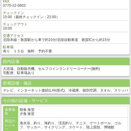
FAX
0770-22-0803
チェックイン
15:00（最終チェックイン：22:00）
チェックアウト
10:00
交通アクセス
北陸本線・敦賀駅から車で約10分/北陸自動車道 敦賀ICから約15分
駐車場
有り １５台 無料 予約不要
館内設備
大浴場、自動販売機、セルフコインランドリーコーナー(無料)
宅配便、駐車場あり
部屋設備・備品
テレビ、インターネット接続(LAN形式)、冷蔵庫、個別空調、タオル、スリッパ
その他の設備・サービス
食事場
朝食:食堂
所
夕食:食堂
周辺の
海水浴、釣り、海釣り、渓流釣り、テニス、ゲートボール、ゴル
レジャ
フ、サッカー、サイクリング、スケート、陸上競技、博物館
ー