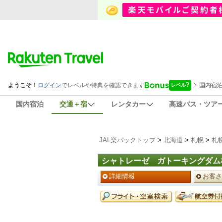
国内宿泊
交通＋宿
レンタカー
高速バス・ツア
JAL楽パックトップ
>
北海道
>
札幌
>
札
シャトレーゼ ガトーキングダム
ペ
詳細情報
お客さ
ー
ジ
予
メ
約
ニ
メ
ュ
ニ
ー