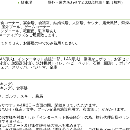
駐車場
屋外・屋内あわせて2,000台駐車可能（無料）
夜食コーナー、宴会場、会議室、結婚式場、大浴場、サウナ、露天風呂、禁煙
)、屋外プール、ゲームコーナー
ニングコール、宅配便、駐車場あり
メニティグッズをご用意致します。
。
用できません。お部屋の中でのみ着用ください。
AN形式)、インターネット接続(一部、LAN形式)、湯沸かしポット、お茶
ン(貸出)、加湿器(貸出)、洗浄機付トイレ、ベビーベッド、石鹸（固形）、ボ
ウェア、スリッパ、パジャマ、金庫
キング)
イキング)、食事処
り、ゴルフ、スキー、乗馬
ムサウナ」を4月2日～当面の間、閉鎖させていただきます。
日2750円（税込／食事、プール＆温泉施設利用含、布団無し）がかかります。
のお客様を対象とした「インターネット販売限定」の為、旅行代理店様やラン
けできません。
方はパスポート及び永住許可証の提示を求めます。
号、永住許可証番号、電話番号（連絡のつく番号）、ご住所をメールにて当館