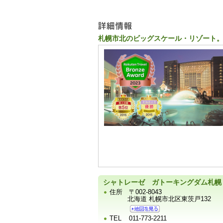
ュ
ー
札幌市北のビッグスケール・リゾート。
宿
泊
施
設
の
写
真
シャトレーゼ ガトーキングダム札幌
住所
〒002-8043
北海道 札幌市北区東茨戸132
TEL
011-773-2211