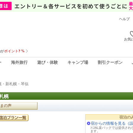
ヘルプ
お気
ー
海外旅行
遊び・体験
キャンプ場
割引クーポン
幌・新札幌・琴似
札幌
まの声
宿泊の
宿からの情報を見る（
※JAL楽パックでは提供さ
ます。