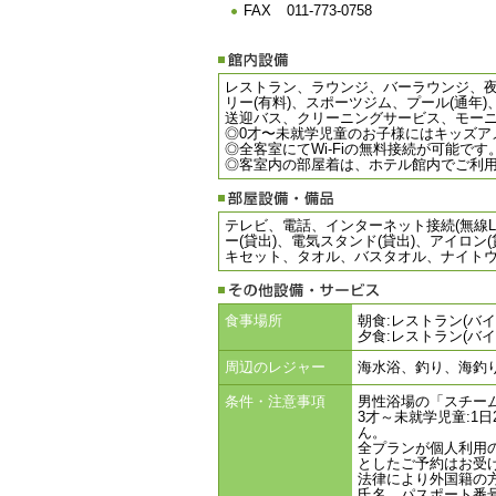
FAX
011-773-0758
レストラン、ラウンジ、バーラウンジ、
リー(有料)、スポーツジム、プール(通年
送迎バス、クリーニングサービス、モー
◎0才〜未就学児童のお子様にはキッズア
◎全客室にてWi-Fiの無料接続が可能です
◎客室内の部屋着は、ホテル館内でご利
テレビ、電話、インターネット接続(無線L
ー(貸出)、電気スタンド(貸出)、アイロ
キセット、タオル、バスタオル、ナイト
食事場所
朝食:レストラン(バイ
夕食:レストラン(バ
周辺のレジャー
海水浴、釣り、海釣
条件・注意事項
男性浴場の「スチー
3才～未就学児童:1
ん。
全プランが個人利用
としたご予約はお受
法律により外国籍の
氏名、パスポート番