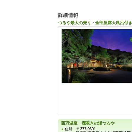
ュ
ー
つるや最大の売り・全部屋露天風呂付
宿
泊
施
設
の
写
真
四万温泉 鹿覗きの湯つるや
住所
〒377-0601