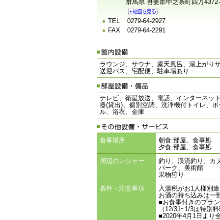
群馬県 吾妻郡中之条町四万4372-
TEL
0279-64-2927
FAX
0279-64-2291
ラウンジ、サウナ、露天風呂、湯上がり
送迎バス、宅配便、駐車場あり
テレビ、衛星放送、電話、インターネット接
器(貸出)、個別空調、洗浄機付トイレ、
ル、浴衣、金庫
食事場所
朝食:部屋、食事処
夕食:部屋、食事処
周辺のレジャー
釣り、渓流釣り、カ
パーク、美術館
果物狩り
条件・注意事項
入湯税がお1人様別途
お酒の持ち込みは一部
■お食事付きのプラ
（12/31~1/3は
■2020年4月1日よ