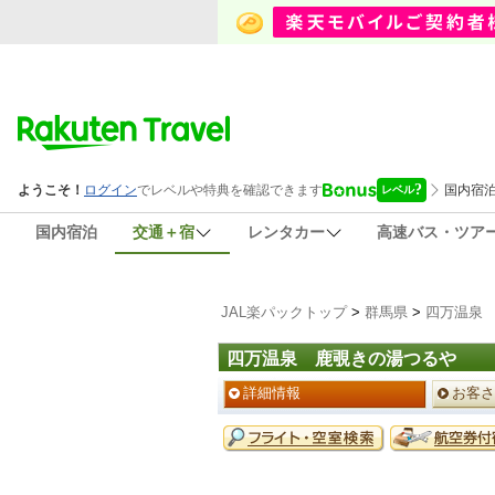
国内宿泊
交通＋宿
レンタカー
高速バス・ツア
JAL楽パックトップ
>
群馬県
>
四万温泉
四万温泉 鹿覗きの湯つるや
ペ
詳細情報
お客さ
ー
ジ
予
メ
約
ニ
メ
ュ
ニ
ー