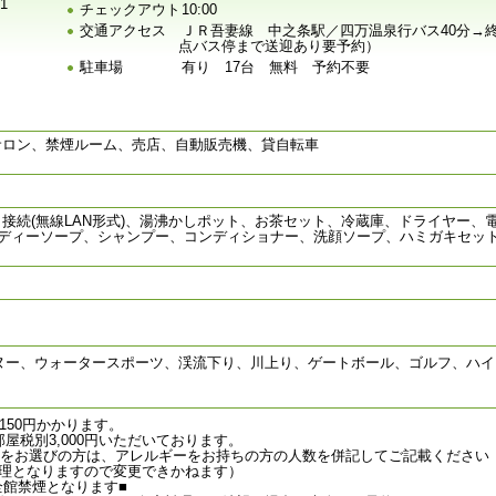
1
チェックアウト
10:00
交通アクセス
ＪＲ吾妻線 中之条駅／四万温泉行バス40分→終
点バス停まで送迎あり要予約）
駐車場
有り 17台 無料 予約不要
サロン、禁煙ルーム、売店、自動販売機、貸自転車
続(無線LAN形式)、湯沸かしポット、お茶セット、冷蔵庫、ドライヤー、電気
ボディーソープ、シャンプー、コンディショナー、洗顔ソープ、ハミガキセッ
ヌー、ウォータースポーツ、渓流下り、川上り、ゲートボール、ゴルフ、ハイ
150円かかります。
屋税別3,000円いただいております。
ンをお選びの方は、アレルギーをお持ちの方の人数を併記してご記載ください
特別料理となりますので変更できかねます）
り全館禁煙となります■