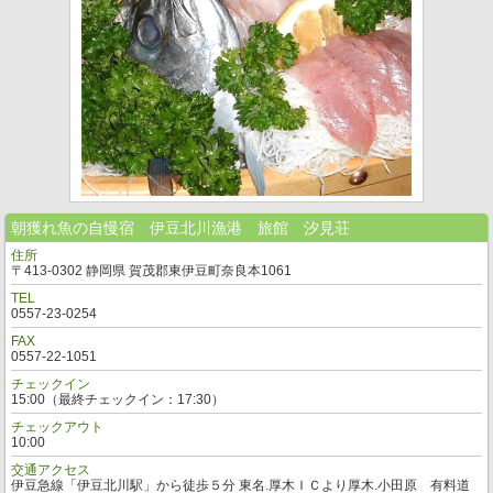
朝獲れ魚の自慢宿 伊豆北川漁港 旅館 汐見荘
住所
〒413-0302 静岡県 賀茂郡東伊豆町奈良本1061
TEL
0557-23-0254
FAX
0557-22-1051
チェックイン
15:00（最終チェックイン：17:30）
チェックアウト
10:00
交通アクセス
伊豆急線「伊豆北川駅」から徒歩５分 東名.厚木ＩＣより厚木.小田原 有料道