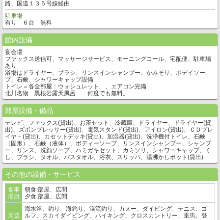
路、国道１３５号線経由
駐車場
有り ６台 無料
館内設備
宴会場
ファックス送信可、マッサージサービス、モーニングコール、宅配便、駐車場
あり
浴場はドライヤー、ブラシ、リンスインシャンプー、かみそり、ボデイソー
プ、石鹸、シャワーキャップ設備
トイレ＝各全部屋：ウォシュレット 、エアコン完備
北川名物 黒根岩露天風呂 何度でも無料。
部屋設備・備品
テレビ、ファックス(貸出)、お茶セット、冷蔵庫、ドライヤー、ドライヤー(貸
出)、ズボンプレッサー(貸出)、電気スタンド(貸出)、アイロン(貸出)、ＣＤプレ
イヤ－(貸出)、カセットデッキ(貸出)、加湿器(貸出)、洗浄機付トイレ、石鹸
（固形）、石鹸（液体）、ボディーソープ、リンスインシャンプー、シャンプ
ー、リンス、洗顔ソープ、ハミガキセット、カミソリ、シャワーキャップ、く
し、ブラシ、タオル、バスタオル、浴衣、スリッパ、湯沸かしポット(貸出)
その他の設備・サービス
食事
朝食:部屋、広間
場所
夕食:部屋、広間
海水浴、釣り、海釣り、渓流釣り、カヌー、ダイビング、テニス、ゴ
周辺
ルフ、スカイダイビング、ハイキング、クロスカントリー、乗馬、登