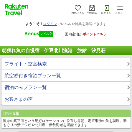
お気に入り
予約確認
ログイン
メニュー
朝獲れ魚の自慢宿 伊豆北川漁港 旅館 汐見荘
フライト・空室検索
航空券付き宿泊プラン一覧
宿泊のみプラン一覧
お客さまの声
詳細情報
漁港の真正面という絶好ロケーションに位置し毎朝、定置網漁の魚を調理。素
もぐりの活アワビや北川産 伊勢海老を堪能できます