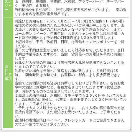
のレ
山、遊園地、動物園、博物館、水族館、フラワーパーク、テーマパー
ジャ
ク、美術館、山菜取り
ー
当館徒歩4分ほどの所に、波打ち際の露天風呂がございます。 潮の香
りする有名な黒根岩露天風呂です。
お詫びとお知らせ：2026、6月21日～7月18日まで館内３F（海の湯）
浴場の壁の劣化修繕のため工事がはいりご利用が中止となります。山
の湯だけの貸切風呂のご利用のみとなり大変ご迷惑をおかけします。
ゴールデンウイーク、年末年始、お盆のキャンセル料は現地決済、カ
ード決済の関わらず予約日の7日前過ぎより2０％発生致します。
上記以外の、平日、休前日、日曜、は当館キャンセルポリシーをご覧
ください。
当日のご予約は空室がございましたら対応させていただきます。当日
予約は準備等ありますので、当館 汐見荘へのお電話を早めにお願い
します。
台風など天候等の理由により黒根岩露天風呂が使用できないこともあ
条
りますのでご了承下さい。
件・
到着が遅い場合は当館へご連絡をお願い致します。夕食時間は18
注意
時。 朝食時間は８時です。お客様のご都合により多少変更できま
事項
す。
当館ではお酒類の持ち込みはお断りしておりご了承下さい。なおお食
事中の酒類は冷蔵庫など、各種対応させていただきます（食後は多
少、お好きなものをご容認させていただきます。）
２歳以上の幼児様は、お布団、食事不要でも２５5０円を頂いておりま
す。2歳未満の幼児様は、お布団、食事不要でも１０００円を頂いてお
ります。ご了承ください。
ご予約は大人２人以上からとなります。 お１人様の宿泊希望の方は
直接お電話下さい。また連泊はお受けいたしません。ご了承くださ
い。
宿泊料の現地決済はペイペイ、クレジットカードはご使用できません
のでご不便ですがご了承ください。