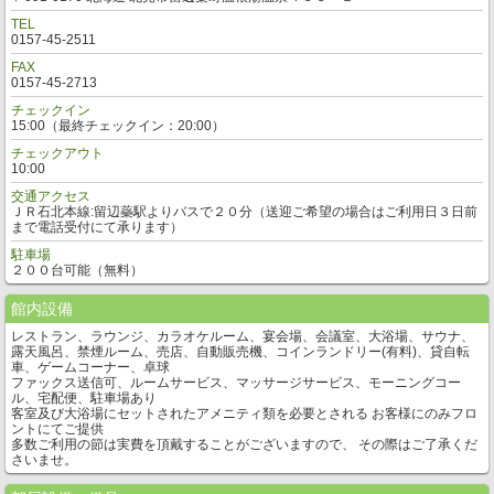
TEL
0157-45-2511
FAX
0157-45-2713
チェックイン
15:00（最終チェックイン：20:00）
チェックアウト
10:00
交通アクセス
ＪＲ石北本線:留辺蘂駅よりバスで２０分（送迎ご希望の場合はご利用日３日前
まで電話受付にて承ります）
駐車場
２００台可能（無料）
館内設備
レストラン、ラウンジ、カラオケルーム、宴会場、会議室、大浴場、サウナ、
露天風呂、禁煙ルーム、売店、自動販売機、コインランドリー(有料)、貸自転
車、ゲームコーナー、卓球
ファックス送信可、ルームサービス、マッサージサービス、モーニングコー
ル、宅配便、駐車場あり
客室及び大浴場にセットされたアメニティ類を必要とされる お客様にのみフロ
ントにてご提供
多数ご利用の節は実費を頂戴することがございますので、 その際はご了承くだ
さいませ。