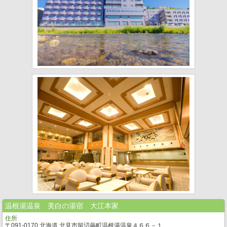
温根湯温泉 美白の湯宿 大江本家
住所
〒091-0170 北海道 北見市留辺蘂町温根湯温泉４６６－１