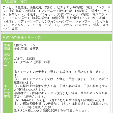
部屋設備・備品
テレビ、衛星放送、衛星放送（無料）、ビデオデッキ(貸出)、電話、インターネ
ット接続(無線LAN形式)、インターネット接続(一部、LAN形式)、湯沸かしポッ
ト、お茶セット、冷蔵庫、ドライヤー、ズボンプレッサー(貸出)、電気スタン
ド、アイロン(貸出)、加湿器(貸出)、個別空調、洗浄機付トイレ(一部)、石鹸
（液体）、ボディーソープ、リンスインシャンプー、シャンプー、ハミガキセ
ット、カミソリ、シャワーキャップ、くし、タオル、バスタオル、浴衣、スリ
ッパ、金庫
その他の設備・サービス
食事
朝食:レストラン
場所
夕食:広間、食事処
周辺
のレ
ゴルフ、水族館
ジャ
パークゴルフ（夏季・秋季）
ー
①チェックインが予定より遅くなる場合は、お電話をお願い致しま
す。
②２０時チェックインまでは、夕食をご用意できます。但し、必ずご
連絡願います。
条
③２名様以上の宿泊で大人１名、子供１名の場合、子供の料金は大人
件・
と同料金いただきます。
注意
④宿泊プラン独自のキャンセル規定がある場合、基本のキャンセル規
事項
定よりも優先されます。
⑤2026年4月1日からお一人様1泊あたり宿泊税を別途頂戴いたしま
す。ご宿泊者様全員（お子様含む）詳しくは北海道および北見市のホ
ームページをご確認ください。
⑥大人1名様につき入湯税150円を別途頂戴いたします。