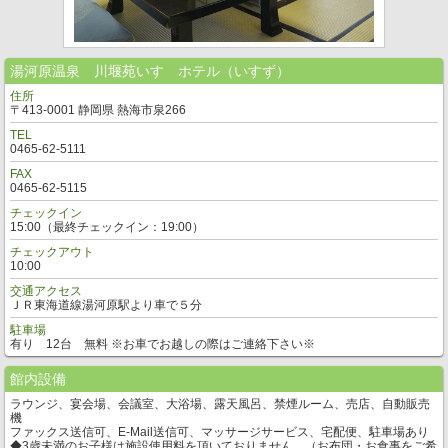
湯河原温泉 川堰苑いすゞホテル（いすず）
住所
〒413-0001 静岡県 熱海市泉266
TEL
0465-62-5111
FAX
0465-62-5115
チェックイン
15:00（最終チェックイン：19:00）
チェックアウト
10:00
交通アクセス
ＪＲ東海道線湯河原駅より車で５分
駐車場
有り 12台 無料 ※お車でお越しの際はご連絡下さい※
館内設備
ラウンジ、宴会場、会議室、大浴場、露天風呂、禁煙ルーム、売店、自動販売
機
ファックス送信可、E-Mail送信可、マッサージサービス、宅配便、駐車場あり
◆3歳未満のお子様は施設使用料を頂いておりません。（お布団・お食事をご希