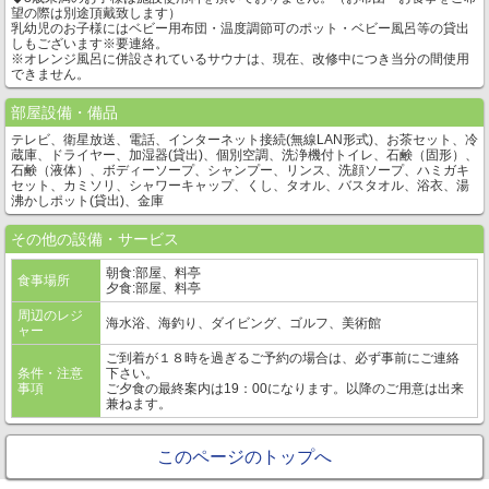
望の際は別途頂戴致します）
乳幼児のお子様にはベビー用布団・温度調節可のポット・ベビー風呂等の貸出
しもございます※要連絡。
※オレンジ風呂に併設されているサウナは、現在、改修中につき当分の間使用
できません。
部屋設備・備品
テレビ、衛星放送、電話、インターネット接続(無線LAN形式)、お茶セット、冷
蔵庫、ドライヤー、加湿器(貸出)、個別空調、洗浄機付トイレ、石鹸（固形）、
石鹸（液体）、ボディーソープ、シャンプー、リンス、洗顔ソープ、ハミガキ
セット、カミソリ、シャワーキャップ、くし、タオル、バスタオル、浴衣、湯
沸かしポット(貸出)、金庫
その他の設備・サービス
朝食:部屋、料亭
食事場所
夕食:部屋、料亭
周辺のレジ
海水浴、海釣り、ダイビング、ゴルフ、美術館
ャー
ご到着が１８時を過ぎるご予約の場合は、必ず事前にご連絡
条件・注意
下さい。
事項
ご夕食の最終案内は19：00になります。以降のご用意は出来
兼ねます。
このページのトップへ