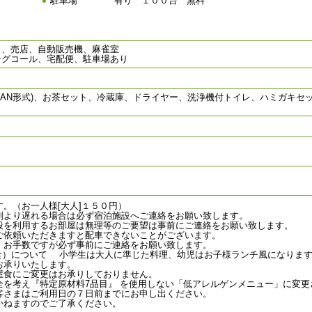
駐車場
有り １００台 無料
呂、売店、自動販売機、麻雀室
ングコール、宅配便、駐車場あり
LAN形式)、お茶セット、冷蔵庫、ドライヤー、洗浄機付トイレ、ハミガキセ
。（お一人様[大人]１５０円）
刻より遅れる場合は必ず宿泊施設へご連絡をお願い致します。
段を利用するお部屋は無理等のご要望は事前にご連絡をお願い致します。
ご依頼いただきますと配車できないことがございます。
、お手数ですが必ず事前にご連絡をお願い致します。
食）について 小学生は大人に準じた料理、幼児はお子様ランチ風になりま
お承りいたします。
屋食にご変更はお承りしておりません。
全を考え『特定原材料7品目』 を使用しない「低アレルゲンメニュー」に変更
客さまはご利用日の７日前までにお申し出ください。
かねますのでご了承ください。