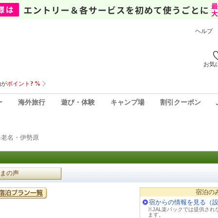
ヘルプ
お気
ー
海外旅行
遊び・体験
キャンプ場
割引クーポン
海老名・伊勢原
まの声
宿泊の
宿からの情報を見る（
※JAL楽パックでは提供さ
ます。