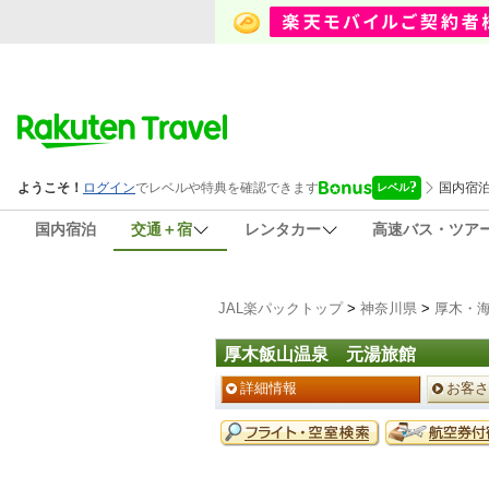
国内宿泊
交通＋宿
レンタカー
高速バス・ツア
JAL楽パックトップ
>
神奈川県
>
厚木・
厚木飯山温泉 元湯旅館
ペ
詳細情報
お客さ
ー
ジ
予
メ
約
ニ
メ
ュ
ニ
ー