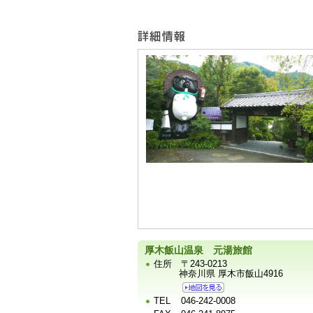
ュ
ー
宿
泊
施
設
の
写
真
厚木飯山温泉 元湯旅館
住所
〒243-0213
神奈川県 厚木市飯山4916
TEL
046-242-0008