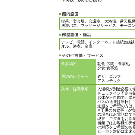
FAX
046-241-8975
喫茶、宴会場、会議室、大浴場、露天風
送迎バス、マッサージサービス、モーニ
テレビ、電話、インターネット接続(無線
オル、浴衣、金庫
食事場所
朝食:広間、食事処
夕食:食事処
周辺のレジャー
釣り、ゴルフ
アスレチック
条件・注意事項
入湯税が別途必要です
チェックイン予定時
お体が不自由で、階
バスの送迎は当日に
送迎をご希望の方は
※子供のお食事（夕
の場合はお電話にて
現在、ご夕食をお部
当館ではお客様の安
の対応をご希望のお
ビーガン対応は出来