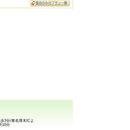
3分/東名厚木ICよ
10分