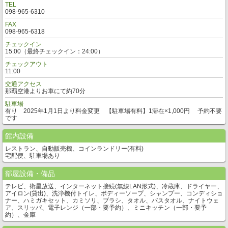
TEL
098-965-6310
FAX
098-965-6318
チェックイン
15:00（最終チェックイン：24:00）
チェックアウト
11:00
交通アクセス
那覇空港よりお車にて約70分
駐車場
有り 2025年1月1日より料金変更 【駐車場有料】1滞在×1,000円 予約不要
です
館内設備
レストラン、自動販売機、コインランドリー(有料)
宅配便、駐車場あり
部屋設備・備品
テレビ、衛星放送、インターネット接続(無線LAN形式)、冷蔵庫、ドライヤー、
アイロン(貸出)、洗浄機付トイレ、ボディーソープ、シャンプー、コンディショ
ナー、ハミガキセット、カミソリ、ブラシ、タオル、バスタオル、ナイトウェ
ア、スリッパ、電子レンジ（一部・要予約）、ミニキッチン（一部・要予
約）、金庫