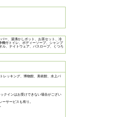
ーバー、湯沸かしポット、お茶セット、冷
洗浄機付トイレ、ボディーソープ、シャンプ
オル、ナイトウェア、バスローブ、くつろ
トレッキング、博物館、美術館、水上バ
ェックインはお受けできない場合がござい
バレーサービスも有り。
。