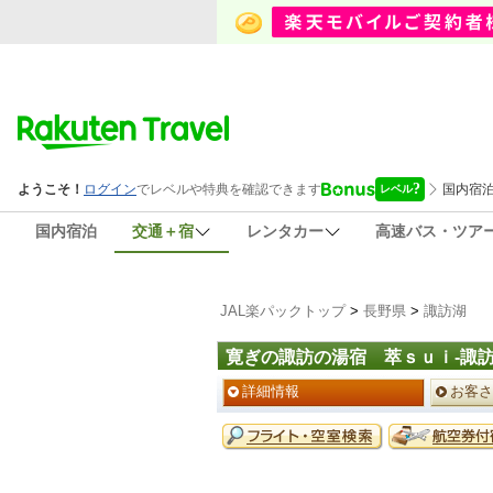
国内宿泊
交通＋宿
レンタカー
高速バス・ツア
JAL楽パックトップ
>
長野県
>
諏訪湖
寛ぎの諏訪の湯宿 萃ｓｕｉ‐諏
ペ
詳細情報
お客さ
ー
ジ
予
メ
約
ニ
メ
ュ
ニ
ー