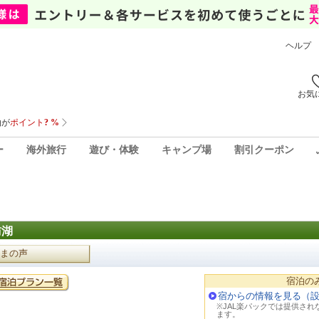
ヘルプ
お気
ー
海外旅行
遊び・体験
キャンプ場
割引クーポン
訪湖
まの声
宿泊の
宿からの情報を見る（
※JAL楽パックでは提供さ
ます。