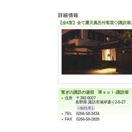
ュ
ー
【全8室】全て露天風呂付客室◇諏訪湖
宿
泊
施
設
の
写
真
寛ぎの諏訪の湯宿 萃ｓｕｉ‐諏訪湖
住所
〒392-0027
長野県 諏訪市湖岸通り2-5-27
TEL
0266-58-3434
FAX
0266-58-2828