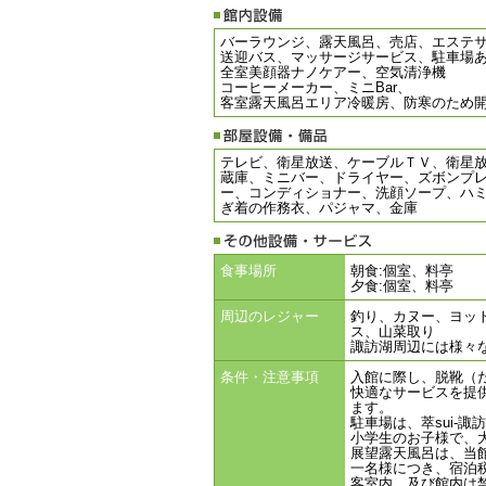
バーラウンジ、露天風呂、売店、エステ
送迎バス、マッサージサービス、駐車場
全室美顔器ナノケアー、空気清浄機
コーヒーメーカー、ミニBar、
客室露天風呂エリア冷暖房、防寒のため
テレビ、衛星放送、ケーブルＴＶ、衛星放
蔵庫、ミニバー、ドライヤー、ズボンプレ
ー、コンディショナー、洗顔ソープ、ハ
ぎ着の作務衣、パジャマ、金庫
食事場所
朝食:個室、料亭
夕食:個室、料亭
周辺のレジャー
釣り、カヌー、ヨッ
ス、山菜取り
諏訪湖周辺には様々
条件・注意事項
入館に際し、脱靴（
快適なサービスを提
ます。
駐車場は、萃sui-
小学生のお子様で、
展望露天風呂は、当
一名様につき、宿泊税
客室内、及び館内は