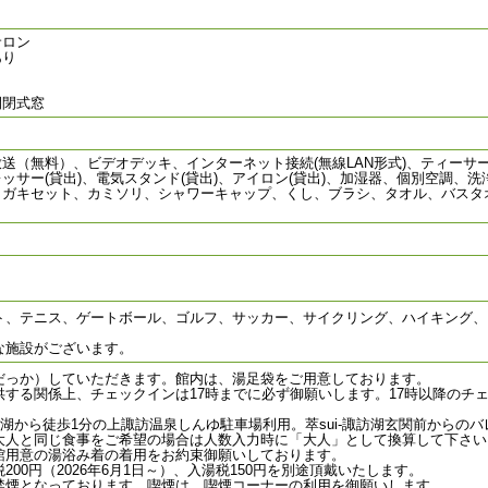
サロン
あり
開閉式窓
送（無料）、ビデオデッキ、インターネット接続(無線LAN形式)、ティーサ
ッサー(貸出)、電気スタンド(貸出)、アイロン(貸出)、加湿器、個別空調、
ミガキセット、カミソリ、シャワーキャップ、くし、ブラシ、タオル、バスタ
ト、テニス、ゲートボール、ゴルフ、サッカー、サイクリング、ハイキング、
な施設がございます。
だっか）していただきます。館内は、湯足袋をご用意しております。
供する関係上、チェックインは17時までに必ず御願いします。17時以降のチ
諏訪湖から徒歩1分の上諏訪温泉しんゆ駐車場利用。萃sui-諏訪湖玄関前からの
大人と同じ食事をご希望の場合は人数入力時に「大人」として換算して下さい
館用意の湯浴み着の着用をお約束御願いしております。
200円（2026年6月1日～）、入湯税150円を別途頂戴いたします。
禁煙となっております。喫煙は、喫煙コーナーの利用を御願いします。