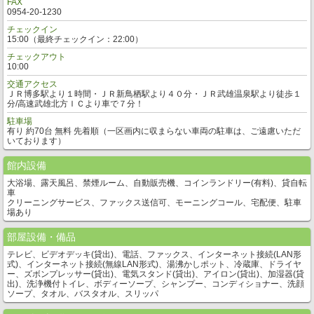
FAX
0954-20-1230
チェックイン
15:00（最終チェックイン：22:00）
チェックアウト
10:00
交通アクセス
ＪＲ博多駅より１時間・ＪＲ新鳥栖駅より４０分・ＪＲ武雄温泉駅より徒歩１
分/高速武雄北方ＩＣより車で７分！
駐車場
有り 約70台 無料 先着順（一区画内に収まらない車両の駐車は、ご遠慮いただ
いております）
館内設備
大浴場、露天風呂、禁煙ルーム、自動販売機、コインランドリー(有料)、貸自転
車
クリーニングサービス、ファックス送信可、モーニングコール、宅配便、駐車
場あり
部屋設備・備品
テレビ、ビデオデッキ(貸出)、電話、ファックス、インターネット接続(LAN形
式)、インターネット接続(無線LAN形式)、湯沸かしポット、冷蔵庫、ドライヤ
ー、ズボンプレッサー(貸出)、電気スタンド(貸出)、アイロン(貸出)、加湿器(貸
出)、洗浄機付トイレ、ボディーソープ、シャンプー、コンディショナー、洗顔
ソープ、タオル、バスタオル、スリッパ