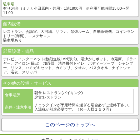
駐車場
有り64台（ミナカ小田原内・共用）1泊1800円 ※利用可能時間15:00〜翌
11:00
館内設備
レストラン、会議室、大浴場、サウナ、禁煙ルーム、自動販売機、コインラン
ドリー(有料)、エステサロン
駐車場あり
部屋設備・備品
テレビ、インターネット接続(無線LAN形式)、湯沸かしポット、冷蔵庫、ドライ
ヤー、アイロン(貸出)、加湿器、洗浄機付トイレ、ボディーソープ、シャンプ
ー、リンス、ハミガキセット、カミソリ、タオル、バスタオル、ナイトウェ
ア、浴衣、スリッパ
その他の設備・サービス
朝食:レストラン(バイキング)
食事場所
夕食:レストラン
チェックインが予定時間を過ぎる場合必ずご連絡下さい。
条件・注意事項
入湯税が別途必要です。（お一人様１５０円）
このページのトップへ