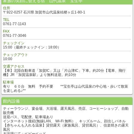
家族の笑顔に会える宿 山代温泉 宝生亭
住所
〒922-0257 石川県 加賀市山代温泉桔梗ヶ丘1-80-1
TEL
0761-77-1143
FAX
0761-77-3046
チェックイン
15:00（最終チェックイン：18:00）
チェックアウト
10:00
交通アクセス
【車】北陸自動車道「加賀IC」又は「片山津IC」下車。約20分【電車、飛行
機】JR「加賀温泉駅」より無料送迎。約10分
駐車場
有り ６０台 無料 予約不要 **宝生亭は山代温泉の中心地・歩いて散策
を楽しめる♪**
館内設備
ティーラウンジ、宴会場、大浴場、露天風呂、売店、コーヒーショップ、自動
販売機
送迎バス、宅配便、駐車場あり
インターネット接続(無線LAN、 Wi-Fi 無料）、キッズルーム、顔出しパネル
【赤ちゃんも入れる温泉】貸切露天（家族風呂、貸切風呂）、信楽焼きの露天
風呂
大浴場にて：ベビーベッド