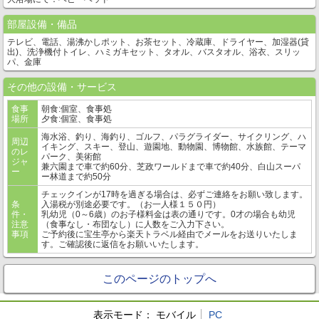
部屋設備・備品
テレビ、電話、湯沸かしポット、お茶セット、冷蔵庫、ドライヤー、加湿器(貸
出)、洗浄機付トイレ、ハミガキセット、タオル、バスタオル、浴衣、スリッ
パ、金庫
その他の設備・サービス
食事
朝食:個室、食事処
場所
夕食:個室、食事処
海水浴、釣り、海釣り、ゴルフ、パラグライダー、サイクリング、ハ
周辺
イキング、スキー、登山、遊園地、動物園、博物館、水族館、テーマ
のレ
パーク、美術館
ジャ
兼六園まで車で約60分、芝政ワールドまで車で約40分、白山スーパ
ー
ー林道まで約50分
チェックインが17時を過ぎる場合は、必ずご連絡をお願い致します。
条
入湯税が別途必要です。（お一人様１５０円）
件・
乳幼児（0～6歳）のお子様料金は表の通りです。0才の場合も幼児
注意
（食事なし・布団なし）に人数をご入力下さい。
事項
ご予約後に宝生亭から楽天トラベル経由でメールをお送りいたしま
す。ご確認後に返信をお願いいたします。
このページのトップへ
表示モード：
モバイル
PC