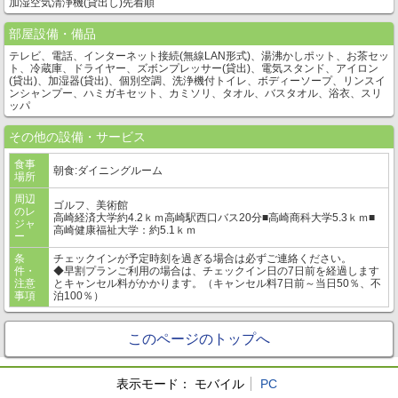
加湿空気清浄機(貸出し)先着順
部屋設備・備品
テレビ、電話、インターネット接続(無線LAN形式)、湯沸かしポット、お茶セッ
ト、冷蔵庫、ドライヤー、ズボンプレッサー(貸出)、電気スタンド、アイロン
(貸出)、加湿器(貸出)、個別空調、洗浄機付トイレ、ボディーソープ、リンスイ
ンシャンプー、ハミガキセット、カミソリ、タオル、バスタオル、浴衣、スリ
ッパ
その他の設備・サービス
食事
朝食:ダイニングルーム
場所
周辺
ゴルフ、美術館
のレ
高崎経済大学約4.2ｋｍ高崎駅西口バス20分■高崎商科大学5.3ｋｍ■
ジャ
高崎健康福祉大学：約5.1ｋｍ
ー
条
チェックインが予定時刻を過ぎる場合は必ずご連絡ください。
件・
◆早割プランご利用の場合は、チェックイン日の7日前を経過します
注意
とキャンセル料がかかります。（キャンセル料7日前～当日50％、不
事項
泊100％）
このページのトップへ
表示モード：
モバイル
PC