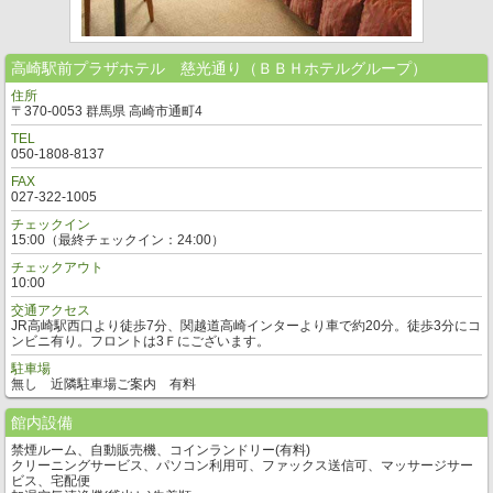
高崎駅前プラザホテル 慈光通り（ＢＢＨホテルグループ）
住所
〒370-0053 群馬県 高崎市通町4
TEL
050-1808-8137
FAX
027-322-1005
チェックイン
15:00（最終チェックイン：24:00）
チェックアウト
10:00
交通アクセス
JR高崎駅西口より徒歩7分、関越道高崎インターより車で約20分。徒歩3分にコ
ンビニ有り。フロントは3Ｆにございます。
駐車場
無し 近隣駐車場ご案内 有料
館内設備
禁煙ルーム、自動販売機、コインランドリー(有料)
クリーニングサービス、パソコン利用可、ファックス送信可、マッサージサー
ビス、宅配便