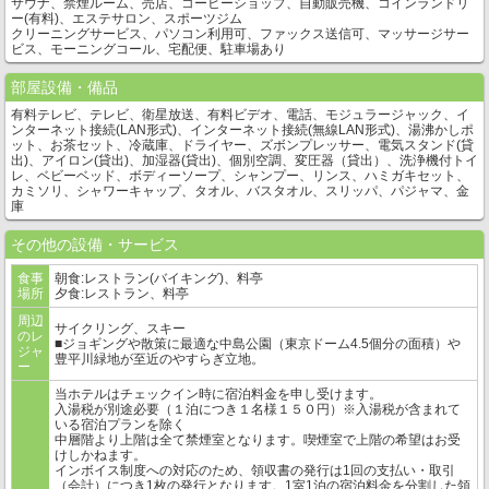
サウナ、禁煙ルーム、売店、コーヒーショップ、自動販売機、コインランドリ
ー(有料)、エステサロン、スポーツジム
クリーニングサービス、パソコン利用可、ファックス送信可、マッサージサー
ビス、モーニングコール、宅配便、駐車場あり
部屋設備・備品
有料テレビ、テレビ、衛星放送、有料ビデオ、電話、モジュラージャック、イ
ンターネット接続(LAN形式)、インターネット接続(無線LAN形式)、湯沸かしポ
ット、お茶セット、冷蔵庫、ドライヤー、ズボンプレッサー、電気スタンド(貸
出)、アイロン(貸出)、加湿器(貸出)、個別空調、変圧器（貸出）、洗浄機付トイ
レ、ベビーベッド、ボディーソープ、シャンプー、リンス、ハミガキセット、
カミソリ、シャワーキャップ、タオル、バスタオル、スリッパ、パジャマ、金
庫
その他の設備・サービス
食事
朝食:レストラン(バイキング)、料亭
場所
夕食:レストラン、料亭
周辺
サイクリング、スキー
のレ
■ジョギングや散策に最適な中島公園（東京ドーム4.5個分の面積）や
ジャ
豊平川緑地が至近のやすらぎ立地。
ー
当ホテルはチェックイン時に宿泊料金を申し受けます。
入湯税が別途必要（１泊につき１名様１５０円）※入湯税が含まれて
いる宿泊プランを除く
中層階より上階は全て禁煙室となります。喫煙室で上階の希望はお受
けしかねます。
インボイス制度への対応のため、領収書の発行は1回の支払い・取引
（会計）につき1枚の発行となります。1室1泊の宿泊料金を分割した領