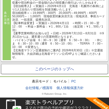
収書や宿泊料金の一部金額のみの領収書の発行はいたしかねます。
【宿泊税導入】＜実施日＞2026年4月1日 北海道・札幌市の条例によ
り1人1泊当たり宿泊税を別途頂戴いたします。
条
宿泊税税率＝～19,999円：300円 20,000円～49,999円：400円
件・
50,000円～：1,000円 現地収受対象決済方法：現地決済、事前カード
注意
決済、一括清算、提携先決済。
事項
【駐車料金変更】＜実施日＞2026年4月1日 ＜時間＞15：00～翌
12：00 ＜料金＞新料金：￥1，800／1泊 （改定前：￥1，500／1
泊）
【夏季営業時間のお知らせ】＜日程＞2026年7月13日～8月31日 ※9
月1日からは、通常通りの営業時間となります。
・バイキング会場 6：30～9：30（通常 6：50～9：30） ・仲じ
ま 6：30～10：00（通常 6：50～10：00） ・TERRA 7：00～
10：00 ※変更なし
【北海道マラソン交通規制のご案内】2026年8月30日（日）※交通規
制情報等、大会詳細は北海道マラソン公式HPよりご確認くださいま
せ。
このページのトップへ
表示モード：
モバイル
PC
会社情報／標識等
個人情報保護方針
© Rakuten Group, Inc.