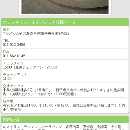
ホテルマイステイズプレミア札幌パーク
住所
〒064-0809 北海道 札幌市中央区南9条西2
TEL
011-512-3456
FAX
011-562-0145
チェックイン
15:00（最終チェックイン：24:00）
チェックアウト
11:00
交通アクセス
中島公園駅徒歩2分（1番出口）！新千歳空港バス停徒歩1分！すすきの徒歩圏
内！札幌駅はタクシーで約10分（1000円程度）
駐車場
有98台／1泊1台1,800円（15:00〜翌12:00：前後は追加料金頂戴します）予約
不可/先着順
館内設備
レストラン、ラウンジ、バーラウンジ、多目的室、宴会場、会議室、大浴場、