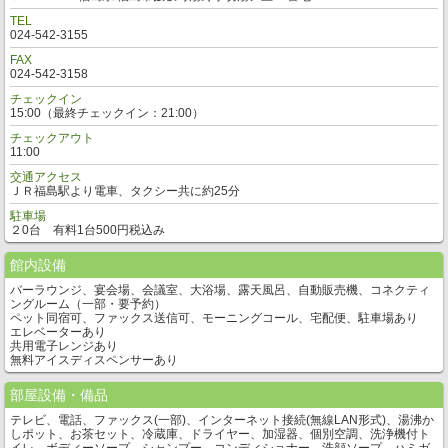
TEL
024-542-3155
FAX
024-542-3158
チェックイン
15:00（最終チェックイン：21:00）
チェックアウト
11:00
交通アクセス
ＪＲ福島駅より電車、タクシー共に約25分
駐車場
２0台 有料1台500円税込み
館内設備
バーラウンジ、宴会場、会議室、大浴場、露天風呂、自動販売機、コネクティ
ングルーム（一部・要予約）
ペット同宿可、ファックス送信可、モーニングコール、宅配便、駐車場あり
エレベーターあり
共用電子レンジあり
無料アイスディスペンサーあり
部屋設備・備品
テレビ、電話、ファックス(一部)、インターネット接続(無線LAN形式)、湯沸か
しポット、お茶セット、冷蔵庫、ドライヤー、加湿器、個別空調、洗浄機付ト