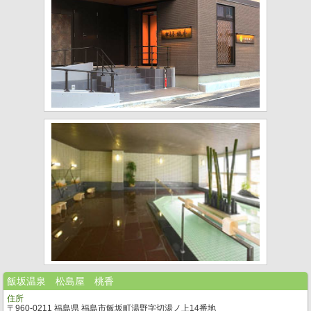
飯坂温泉 松島屋 桃香
住所
〒960-0211 福島県 福島市飯坂町湯野字切湯ノ上14番地