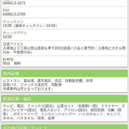
04992-2-1673
FAX
04992-2-2759
チェックイン
15:00（最終チェックイン：24:00）
チェックアウト
10:00
交通アクセス
入港地より三原山登山道路を車で20分(送迎バスあり要予約：入港地とホテル間
のみ 午後便のみ）
駐車場
50台 無料
館内設備
レストラン、宴会場、露天風呂、売店、自動販売機、卓球
送迎バス、ファックス送信可、宅配便
冷蔵庫内は空となっております。
部屋設備・備品
テレビ、電話、ファックス(貸出)、お茶セット、冷蔵庫(一部)、ドライヤー、ズ
ボンプレッサー(貸出)、電気スタンド、アイロン(貸出)、個別空調、石鹸（固
形）、ボディーソープ、リンスインシャンプー、ハミガキセット、カミソリ、
タオル、バスタオル、浴衣、金庫
その他の設備・サービス