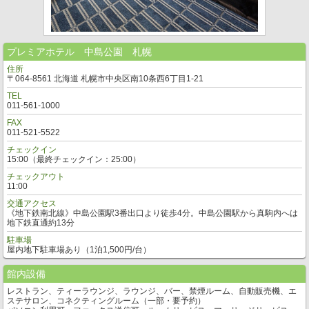
プレミアホテル 中島公園 札幌
住所
〒064-8561 北海道 札幌市中央区南10条西6丁目1-21
TEL
011-561-1000
FAX
011-521-5522
チェックイン
15:00（最終チェックイン：25:00）
チェックアウト
11:00
交通アクセス
《地下鉄南北線》中島公園駅3番出口より徒歩4分。中島公園駅から真駒内へは
地下鉄直通約13分
駐車場
屋内地下駐車場あり（1泊1,500円/台）
館内設備
レストラン、ティーラウンジ、ラウンジ、バー、禁煙ルーム、自動販売機、エ
ステサロン、コネクティングルーム（一部・要予約）