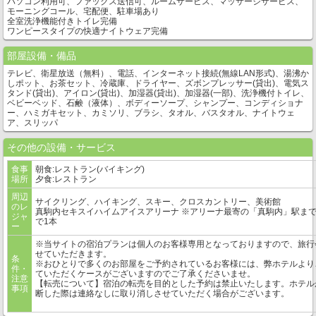
パソコン利用可、ファックス送信可、ルームサービス、マッサージサービス、
モーニングコール、宅配便、駐車場あり
全室洗浄機能付きトイレ完備
ワンピースタイプの快適ナイトウェア完備
部屋設備・備品
テレビ、衛星放送（無料）、電話、インターネット接続(無線LAN形式)、湯沸か
しポット、お茶セット、冷蔵庫、ドライヤー、ズボンプレッサー(貸出)、電気ス
タンド(貸出)、アイロン(貸出)、加湿器(貸出)、加湿器(一部)、洗浄機付トイレ、
ベビーベッド、石鹸（液体）、ボディーソープ、シャンプー、コンディショナ
ー、ハミガキセット、カミソリ、ブラシ、タオル、バスタオル、ナイトウェ
ア、スリッパ
その他の設備・サービス
食事
朝食:レストラン(バイキング)
場所
夕食:レストラン
周辺
サイクリング、ハイキング、スキー、クロスカントリー、美術館
のレ
真駒内セキスイハイムアイスアリーナ ※アリーナ最寄の「真駒内」駅ま
ジャ
で1本
ー
※当サイトの宿泊プランは個人のお客様専用となっておりますので、旅行
せていただきます。
条
※おひとりで多くのお部屋をご予約されているお客様には、弊ホテルより
件・
ていただくケースがございますのでご了承くださいませ。
注意
【転売について】宿泊の転売を目的とした予約は禁止いたします。ホテル
事項
断した際は連絡なしに取り消しさせていただく場合がございます。