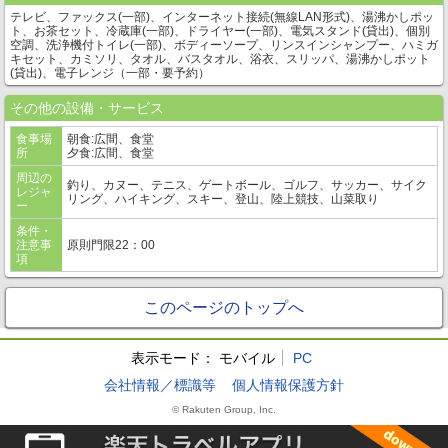
テレビ、ファックス(一部)、インターネット接続(無線LAN形式)、湯沸かしポッ
ト、お茶セット、冷蔵庫(一部)、ドライヤー(一部)、電気スタンド(貸出)、個別
空調、洗浄機付トイレ(一部)、ボディーソープ、リンスインシャンプー、ハミガ
キセット、カミソリ、タオル、バスタオル、浴衣、スリッパ、湯沸かしポット
(貸出)、電子レンジ（一部・要予約）
その他の設備・サービス
食事場
朝食:広間、食堂
所
夕食:広間、食堂
周辺の
釣り、カヌー、テニス、ゲートボール、ゴルフ、サッカー、サイク
レジャ
リング、ハイキング、スキー、登山、陸上競技、山菜取り
ー
条件・
注意事
原則門限22：00
項
このページのトップへ
表示モード：
モバイル
PC
会社情報／標識等
個人情報保護方針
© Rakuten Group, Inc.