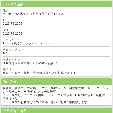
えべおつ温泉
住所
〒079-0462 北海道 滝川市江部乙町西12-8-22
TEL
0125-75-2555
FAX
0125-75-2595
チェックイン
15:00（最終チェックイン：21:00）
チェックアウト
10:00
交通アクセス
ＪＲ北海道函館本線・江部乙駅～徒歩1分
駐車場
有り １５台 無料 先着順 大型バスも駐車できます
館内設備
宴会場、会議室、大浴場、サウナ、禁煙ルーム、自動販売機、セルフコインラ
ンドリーコーナー(無料)、スキー乾燥室
ペット同宿可、パソコン利用可、ファックス送信可、E-Mail送信可、宅配便、
駐車場あり
ペット同宿のお客様は予めご連絡下さい。別途ご案内致します。
部屋設備・備品