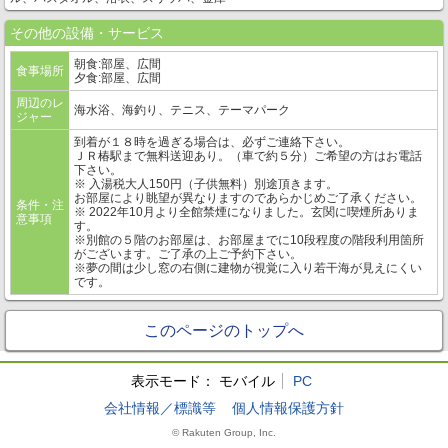
その他の設備・サービス
朝食:部屋、広間
食事場所
夕食:部屋、広間
周辺のレ
海水浴、海釣り、テニス、テーマパーク
ジャー
到着が１８時を過ぎる場合は、必ずご連絡下さい。
ＪＲ椿駅まで無料送迎あり。（車で約５分）ご希望の方はお電話
下さい。
※ 入湯税大人150円（子供無料）別途頂きます。
お部屋により眺望が異なりますのであらかじめご了承ください。
条件・注
※ 2022年10月より全館禁煙になりました。玄関に喫煙所ありま
意事項
す。
※別館の５階のお部屋は、お部屋までに10段程度の階段利用箇所
がございます。ご了承の上ご予約下さい。
※夢の間は少し窓の右側に建物が視覚に入り若干海が見えにくい
です。
このページのトップへ
表示モード：
モバイル
PC
会社情報／標識等
個人情報保護方針
© Rakuten Group, Inc.