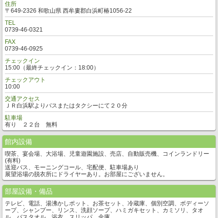
住所
〒649-2326 和歌山県 西牟婁郡白浜町椿1056-22
TEL
0739-46-0321
FAX
0739-46-0925
チェックイン
15:00（最終チェックイン：18:00）
チェックアウト
10:00
交通アクセス
ＪＲ白浜駅よりバスまたはタクシーにて２０分
駐車場
有り ２２台 無料
館内設備
喫茶、宴会場、大浴場、児童遊園施設、売店、自動販売機、コインランドリー
(有料)
送迎バス、モーニングコール、宅配便、駐車場あり
展望浴場の脱衣所にドライヤーあり。お部屋にございません。
部屋設備・備品
テレビ、電話、湯沸かしポット、お茶セット、冷蔵庫、個別空調、ボディーソ
ープ、シャンプー、リンス、洗顔ソープ、ハミガキセット、カミソリ、タオ
ル、バスタオル、浴衣、スリッパ、金庫