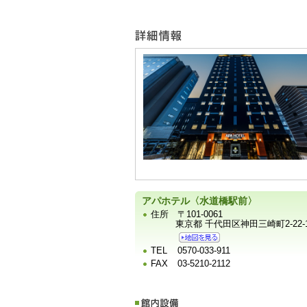
ュ
ー
宿
泊
施
設
の
写
真
アパホテル〈水道橋駅前〉
住所
〒101-0061
東京都 千代田区神田三崎町2-22-
TEL
0570-033-911
FAX
03-5210-2112