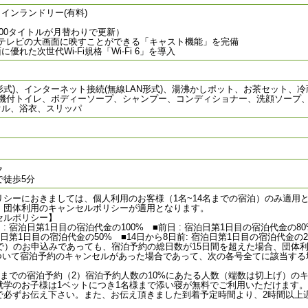
インランドリー(有料)
00タイトルが月替わりで更新）
テレビの大画面に映すことができる「キャスト機能」を完備
た次世代Wi-Fi規格「Wi-Fi 6」を導入
形式)、インターネット接続(無線LAN形式)、湯沸かしポット、お茶セット、
、洗浄機付トイレ、ボディーソープ、シャンプー、コンディショナー、洗顔ソー
オル、浴衣、スリッパ
ク
で徒歩5分
シーにおきましては、個人利用のお客様（1名~14名までの宿泊）のみ適用と
、団体利用のキャンセルポリシーが適用となります。
セルポリシー】
当日 : 宿泊日第1日目の宿泊代金の100% ■前日 : 宿泊日第1日目の宿泊代金の80
宿泊日第1日目の宿泊代金の50% ■14日から8日前: 宿泊日第1日目の宿泊代金の2
まで）のお申込みであっても、宿泊予約の総日数が15日間を超えた場合、団体
ついて宿泊予約のキャンセルがあった場合であって、次の各号全てに該当する
前までの宿泊予約（2）宿泊予約人数の10%にあたる人数（端数は切上げ）の
就学のお子様は1ベットにつき1名様まで添い寝が無料でご利用いただけます。
で必ずお伝え下さい。また、お伝え頂きました到着予定時間より、2時間以上