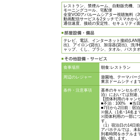
レストラン、禁煙ルーム、自動販売機、コ
モーニングコール、宅配便
全室VODアパルームシアター視聴無料（2
動画配信サービスを2タッチでスマホから
通信速度、接続の安定性、セキュリティ面に優れ
テレビ、電話、インターネット接続(LAN
出)、アイロン(貸出)、加湿器(貸出)
ャップ、くし、ブラシ、タオル、バスタ
食事場所
朝食:レストラン
周辺のレジャー
遊園地、テーマパー
東京ドームシティま
条件・注意事項
基本のキャンセルポリ
泊）においては別途
【団体利用のキャン
■不泊 : 100% ■
■7日から2日前 : 
※個人（1名~14名
※団体利用の一部に
す。
（1）宿泊日の14日
アパホテルでは、未
到着時間をホテルま
願い致します。