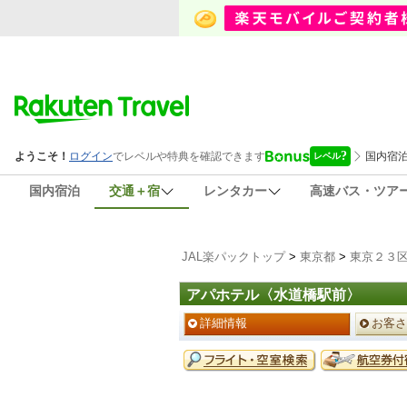
国内宿泊
交通＋宿
レンタカー
高速バス・ツア
JAL楽パックトップ
>
東京都
>
東京２３
アパホテル〈水道橋駅前〉
ペ
詳細情報
お客さ
ー
ジ
予
メ
約
ニ
メ
ュ
ニ
ー