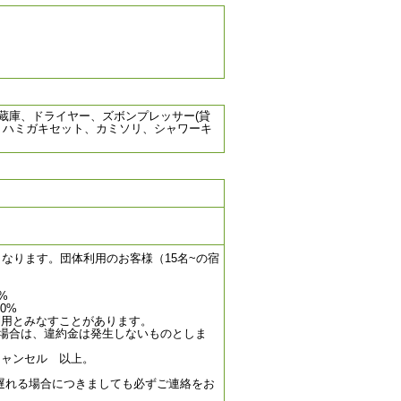
冷蔵庫、ドライヤー、ズボンプレッサー(貸
プ、ハミガキセット、カミソリ、シャワーキ
なります。団体利用のお客様（15名~の宿
%
0%
利用とみなすことがあります。
場合は、違約金は発生しないものとしま
キャンセル 以上。
遅れる場合につきましても必ずご連絡をお