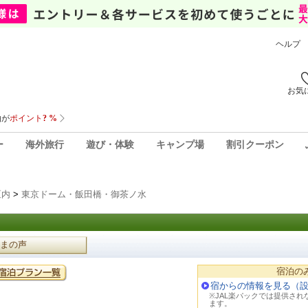
ヘルプ
お気
ー
海外旅行
遊び・体験
キャンプ場
割引クーポン
区内
>
東京ドーム・飯田橋・御茶ノ水
まの声
宿泊の
宿からの情報を見る（
※JAL楽パックでは提供さ
ます。