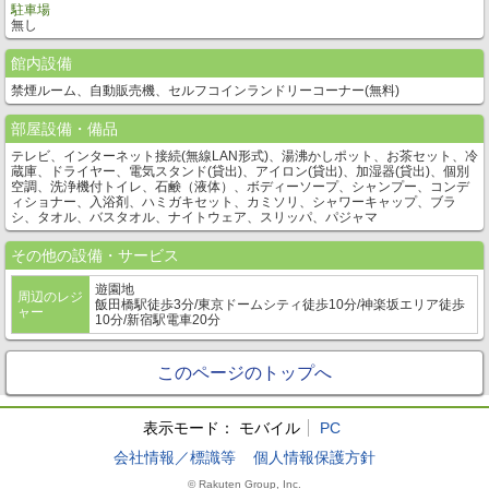
駐車場
無し
館内設備
禁煙ルーム、自動販売機、セルフコインランドリーコーナー(無料)
部屋設備・備品
テレビ、インターネット接続(無線LAN形式)、湯沸かしポット、お茶セット、冷
蔵庫、ドライヤー、電気スタンド(貸出)、アイロン(貸出)、加湿器(貸出)、個別
空調、洗浄機付トイレ、石鹸（液体）、ボディーソープ、シャンプー、コンデ
ィショナー、入浴剤、ハミガキセット、カミソリ、シャワーキャップ、ブラ
シ、タオル、バスタオル、ナイトウェア、スリッパ、パジャマ
その他の設備・サービス
遊園地
周辺のレジ
飯田橋駅徒歩3分/東京ドームシティ徒歩10分/神楽坂エリア徒歩
ャー
10分/新宿駅電車20分
このページのトップへ
表示モード：
モバイル
PC
会社情報／標識等
個人情報保護方針
© Rakuten Group, Inc.