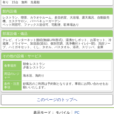
有り 15台 無料 先着順
館内設備
レストラン、喫茶、カラオケルーム、多目的室、大浴場、露天風呂、自動販売
機、エステサロン、バーベキューガーデン
ペット同宿可、ファックス送信可、宅配便、駐車場あり
部屋設備・備品
テレビ、インターネット接続(無線LAN形式)、湯沸かしポット、お茶セット、冷
蔵庫、ドライヤー、加湿器(貸出)、個別空調、洗浄機付トイレ(一部)、洗顔ソー
プ、ハミガキセット、くし、タオル、バスタオル、浴衣、スリッパ、金庫
その他の設備・サービス
朝食:レストラン
食事場所
夕食:レストラン
周辺のレジ
海水浴、海釣り
ャー
条件・注意
砂風呂のご利用は予約制となります。事前にお問い合わせをお
事項
願いいたします。
このページのトップへ
表示モード：
モバイル
PC