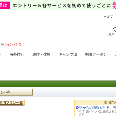
ヘルプ
お気
ー
海外旅行
遊び・体験
キャンプ場
割引クーポン
まの声
宿泊の
宿からの情報を見る（
※JAL楽パックでは提供さ
ます。