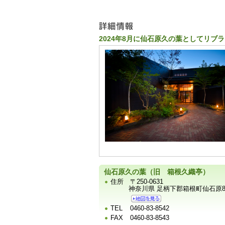
ュ
ー
2024年8月に仙石原久の葉としてリブ
宿
泊
施
設
の
写
真
仙石原久の葉（旧 箱根久織亭）
住所
〒250-0631
神奈川県 足柄下郡箱根町仙石原83
TEL
0460-83-8542
FAX
0460-83-8543