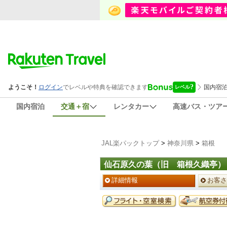
国内宿泊
交通＋宿
レンタカー
高速バス・ツア
JAL楽パックトップ
>
神奈川県
>
箱根
仙石原久の葉（旧 箱根久織亭）
ペ
詳細情報
お客さ
ー
ジ
予
メ
約
ニ
メ
ュ
ニ
ー