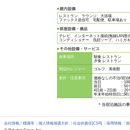
レストラン、ラウンジ、大浴場
ファックス送信可、宅配便、駐車場あり
テレビ、インターネット接続(無線LAN
コンディショナー、洗顔ソープ、ハミガ
食事場所
朝食:レストラン
夕食:レストラン
周辺のレジャー
ゴルフ、美術館
条件・注意事項
連絡なしの不泊/宿泊料
当日 ：100
前日 ：50
4日前～2日前 ：20
年末年始特別日に関し
＊当宿泊施設の事
会社情報／標識等
個人情報保護方針
社会的責任[CSR]
採用情報
規