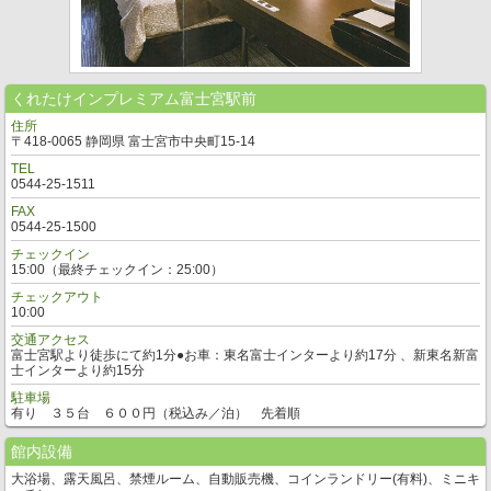
くれたけインプレミアム富士宮駅前
住所
〒418-0065 静岡県 富士宮市中央町15-14
TEL
0544-25-1511
FAX
0544-25-1500
チェックイン
15:00（最終チェックイン：25:00）
チェックアウト
10:00
交通アクセス
富士宮駅より徒歩にて約1分●お車：東名富士インターより約17分 、新東名新富
士インターより約15分
駐車場
有り ３５台 ６００円（税込み／泊） 先着順
館内設備
大浴場、露天風呂、禁煙ルーム、自動販売機、コインランドリー(有料)、ミニキ