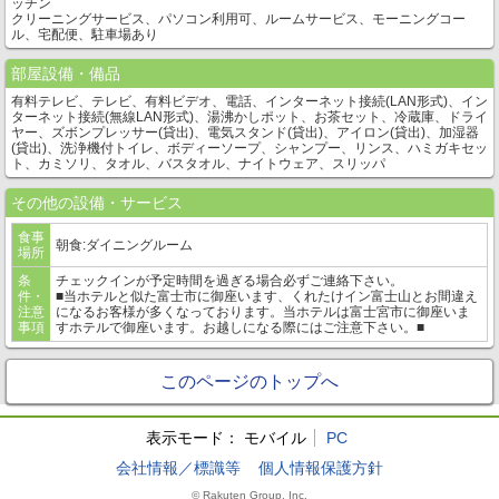
ッチン
クリーニングサービス、パソコン利用可、ルームサービス、モーニングコー
ル、宅配便、駐車場あり
部屋設備・備品
有料テレビ、テレビ、有料ビデオ、電話、インターネット接続(LAN形式)、イン
ターネット接続(無線LAN形式)、湯沸かしポット、お茶セット、冷蔵庫、ドライ
ヤー、ズボンプレッサー(貸出)、電気スタンド(貸出)、アイロン(貸出)、加湿器
(貸出)、洗浄機付トイレ、ボディーソープ、シャンプー、リンス、ハミガキセッ
ト、カミソリ、タオル、バスタオル、ナイトウェア、スリッパ
その他の設備・サービス
食事
朝食:ダイニングルーム
場所
条
チェックインが予定時間を過ぎる場合必ずご連絡下さい。
件・
■当ホテルと似た富士市に御座います、くれたけイン富士山とお間違え
注意
になるお客様が多くなっております。当ホテルは富士宮市に御座いま
事項
すホテルで御座います。お越しになる際にはご注意下さい。■
このページのトップへ
表示モード：
モバイル
PC
会社情報／標識等
個人情報保護方針
© Rakuten Group, Inc.