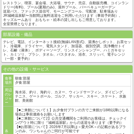
レストラン、喫茶、宴会場、大浴場、サウナ、売店、自動販売機、コインラン
ドリー(有料)、プール(夏期のみ)、屋外プール、バーベキューガーデン
送迎バス、ファックス送信可、モーニングコール、宅配便、駐車場あり
JR城崎温泉駅〜当館間は無料送迎をご利用いただけます（事前予約制）。
キッズルームあり おもちゃ・絵本の貸し出しもご用意しております。
全室禁煙となります。
部屋設備・備品
テレビ、電話、インターネット接続(無線LAN形式)、湯沸かしポット、お茶セッ
ト、冷蔵庫、ドライヤー、電気スタンド、加湿器、個別空調、洗浄機付トイ
レ、石鹸（液体）、ボディーソープ、リンスインシャンプー、ハミガキセッ
ト、カミソリ、ブラシ、タオル、バスタオル、浴衣、スリッパ、電子レンジ
（一部・要予約）
その他の設備・サービス
食事
朝食:部屋
場所
夕食:部屋
周辺
海水浴、釣り、海釣り、カヌー、ウィンドサーフィン、ダイビング、
のレ
テニス、ゲートボール、ゴルフ、サッカー、スキー、スケート、水族
ジャ
館、美術館
ー
【■ご来館について１】お夕食付プランの方でご来館が18時以降になる
場合は事前連絡をお願いします
【■ご来館について2】公共交通機関をご利用のお客様は、チェックイ
ン/アウト時に限り『城崎温泉駅』からの送迎を承ります（要予約）
【■お部屋について】2026年7月以降は＜愛犬OK＞の記載があるプラ
条
ンのみ、ワンちゃんのご同行が可能です