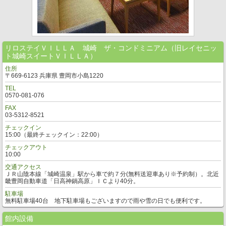
リロステイＶＩＬＬＡ 城崎 ザ・コンドミニアム（旧レイセニッ
ト城崎スイートＶＩＬＬＡ）
住所
〒669-6123 兵庫県 豊岡市小島1220
TEL
0570-081-076
FAX
03-5312-8521
チェックイン
15:00（最終チェックイン：22:00）
チェックアウト
10:00
交通アクセス
ＪＲ山陰本線「城崎温泉」駅から車で約７分(無料送迎車あり※予約制）。北近
畿豊岡自動車道「日高神鍋高原」ＩＣより40分。
駐車場
無料駐車場40台 地下駐車場もございますので雨や雪の日でも便利です。
館内設備