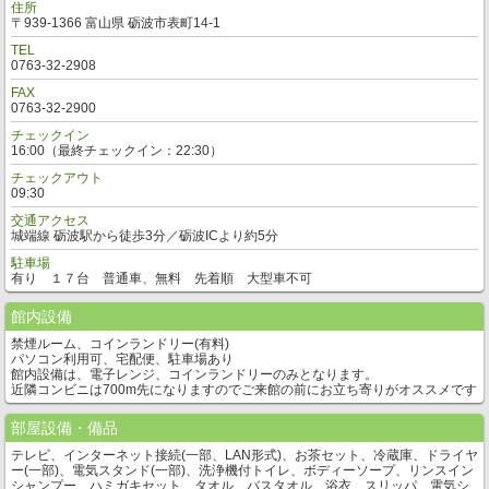
住所
〒939-1366 富山県 砺波市表町14-1
TEL
0763-32-2908
FAX
0763-32-2900
チェックイン
16:00（最終チェックイン：22:30）
チェックアウト
09:30
交通アクセス
城端線 砺波駅から徒歩3分／砺波ICより約5分
駐車場
有り １７台 普通車、無料 先着順 大型車不可
館内設備
禁煙ルーム、コインランドリー(有料)
パソコン利用可、宅配便、駐車場あり
館内設備は、電子レンジ、コインランドリーのみとなります。
近隣コンビニは700m先になりますのでご来館の前にお立ち寄りがオススメです
部屋設備・備品
テレビ、インターネット接続(一部、LAN形式)、お茶セット、冷蔵庫、ドライヤ
ー(一部)、電気スタンド(一部)、洗浄機付トイレ、ボディーソープ、リンスイン
シャンプー、ハミガキセット、タオル、バスタオル、浴衣、スリッパ、電気シ