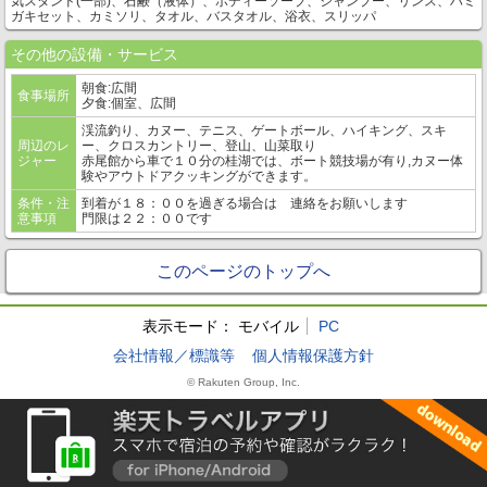
気スタンド(一部)、石鹸（液体）、ボディーソープ、シャンプー、リンス、ハミ
ガキセット、カミソリ、タオル、バスタオル、浴衣、スリッパ
その他の設備・サービス
朝食:広間
食事場所
夕食:個室、広間
渓流釣り、カヌー、テニス、ゲートボール、ハイキング、スキ
周辺のレ
ー、クロスカントリー、登山、山菜取り
ジャー
赤尾館から車で１０分の桂湖では、ボート競技場が有り,カヌー体
験やアウトドアクッキングができます。
条件・注
到着が１８：００を過ぎる場合は 連絡をお願いします
意事項
門限は２２：００です
このページのトップへ
表示モード：
モバイル
PC
会社情報／標識等
個人情報保護方針
© Rakuten Group, Inc.