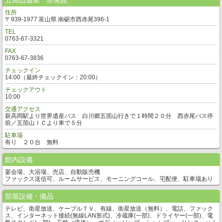
五箇山温泉 赤尾館
住所
〒939-1977 富山県 南砺市西赤尾396-1
TEL
0763-67-3321
FAX
0763-67-3836
チェックイン
14:00（最終チェックイン：20:00）
チェックアウト
10:00
交通アクセス
新高岡駅より世界遺産バス 白川郷五箇山行きで１時間２０分 西赤尾バス停
前／五箇山ＩＣより車で５分
駐車場
有り ２０台 無料
館内設備
宴会場、大浴場、売店、自動販売機
ファックス送信可、ルームサービス、モーニングコール、宅配便、駐車場あり
部屋設備・備品
テレビ、衛星放送、ケーブルＴＶ、有線、衛星放送（無料）、電話、ファック
ス、インターネット接続(無線LAN形式)、冷蔵庫(一部)、ドライヤー(一部)、電