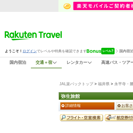
国内宿泊
交通＋宿
レンタカー
高速バス・ツア
JAL楽パックトップ
>
福井県
>
永平寺・
弥生旅館
ペ
詳細情報
お客さ
ー
ジ
予
メ
約
ニ
メ
ュ
ニ
ー