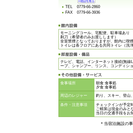
TEL
0779-66-2860
FAX
0779-66-3936
モーニングコール、宅配便、駐車場あり
剃刀（希望者のみお渡しします）
全室禁煙となっておりますが、館内に喫
トイレは各フロアにある共同トイレ（洗
テレビ、電話、インターネット接続(無線
ープ、シャンプー、リンス、コンディショ
食事場所
朝食:食事処
夕食:食事処
周辺のレジャー
釣り、スキー、登山
条件・注意事項
チェックインが予定
ご精算は現金のみと
当日の交通手段をお
＊当宿泊施設の事