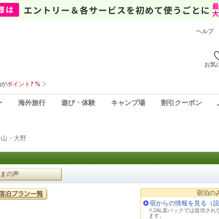
ヘルプ
お気
ー
海外旅行
遊び・体験
キャンプ場
割引クーポン
勝山・大野
まの声
宿泊の
宿からの情報を見る（
※JAL楽パックでは提供さ
ます。