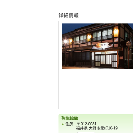
ュ
ー
宿
泊
施
設
の
写
真
弥生旅館
住所
〒912-0081
福井県 大野市元町10-19