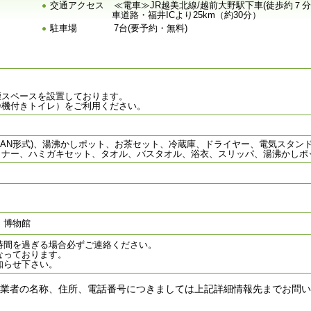
交通アクセス
≪電車≫JR越美北線/越前大野駅下車(徒歩約７
車道路・福井ICより25km（約30分）
駐車場
7台(要予約・無料)
煙スペースを設置しております。
浄機付きトイレ）をご利用ください。
LAN形式)、湯沸かしポット、お茶セット、冷蔵庫、ドライヤー、電気スタン
ナー、ハミガキセット、タオル、バスタオル、浴衣、スリッパ、湯沸かしポッ
、博物館
時間を過ぎる場合必ずご連絡ください。
なっております。
知らせ下さい。
業者の名称、住所、電話番号につきましては上記詳細情報先までお問い