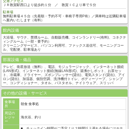
交通アクセス
ＪＲ敦賀駅西口より徒歩約１分 ／ 敦賀ＩＣより車で５分
駐車場
無料駐車場４５台（先着順・予約不可・車椅子専用P有）／満車時は近隣駐車場
へ案内いたします（有料）
館内設備
大浴場、サウナ、禁煙ルーム、自動販売機、コインランドリー(有料)、コネクテ
ィングルーム（一部・要予約）
クリーニングサービス、パソコン利用可、ファックス送信可、モーニングコー
ル、宅配便、駐車場あり
部屋設備・備品
テレビ、衛星放送（無料）、電話、モジュラージャック、インターネット接続
(LAN形式)、インターネット接続(無線LAN形式)、湯沸かしポット、お茶セッ
ト、冷蔵庫、ドライヤー、ズボンプレッサー(貸出)、電気スタンド(貸出)、アイ
ロン(貸出)、加湿器、個別空調、洗浄機付トイレ、ボディーソープ、シャンプ
ー、コンディショナー、タオル、バスタオル、ナイトウェア、スリッパ
その他の設備・サービス
食事場
朝食:食事処
所
周辺の
レジャ
海水浴、釣り
ー
■ チェックイン時間がご予定より２時間以上遅れる場合にはホテ