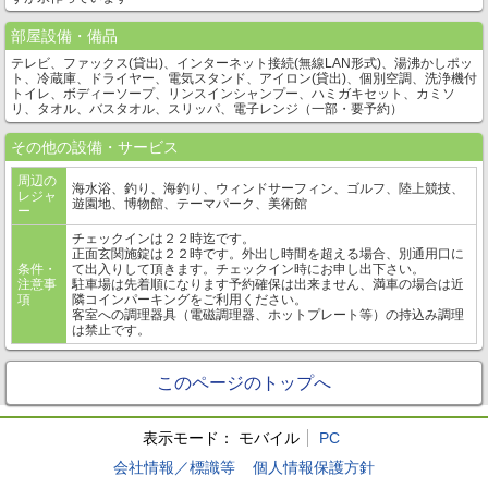
部屋設備・備品
テレビ、ファックス(貸出)、インターネット接続(無線LAN形式)、湯沸かしポッ
ト、冷蔵庫、ドライヤー、電気スタンド、アイロン(貸出)、個別空調、洗浄機付
トイレ、ボディーソープ、リンスインシャンプー、ハミガキセット、カミソ
リ、タオル、バスタオル、スリッパ、電子レンジ（一部・要予約）
その他の設備・サービス
周辺の
海水浴、釣り、海釣り、ウィンドサーフィン、ゴルフ、陸上競技、
レジャ
遊園地、博物館、テーマパーク、美術館
ー
チェックインは２２時迄です。
正面玄関施錠は２２時です。外出し時間を超える場合、別通用口に
条件・
て出入りして頂きます。チェックイン時にお申し出下さい。
注意事
駐車場は先着順になります予約確保は出来ません、満車の場合は近
項
隣コインパーキングをご利用ください。
客室への調理器具（電磁調理器、ホットプレート等）の持込み調理
は禁止です。
このページのトップへ
表示モード：
モバイル
PC
会社情報／標識等
個人情報保護方針