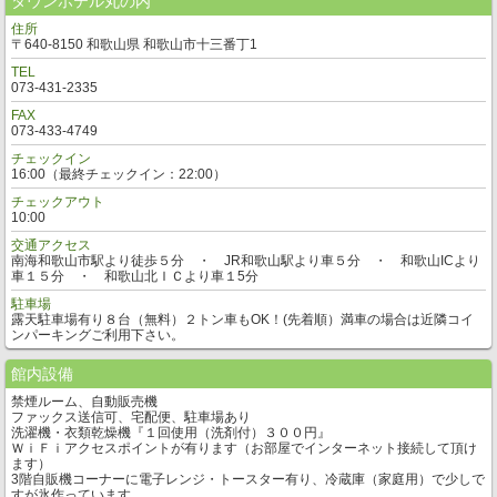
タウンホテル丸の内
住所
〒640-8150 和歌山県 和歌山市十三番丁1
TEL
073-431-2335
FAX
073-433-4749
チェックイン
16:00（最終チェックイン：22:00）
チェックアウト
10:00
交通アクセス
南海和歌山市駅より徒歩５分 ・ JR和歌山駅より車５分 ・ 和歌山ICより
車１５分 ・ 和歌山北ＩＣより車１5分
駐車場
露天駐車場有り８台（無料）２トン車もOK！(先着順）満車の場合は近隣コイ
ンパーキングご利用下さい。
館内設備
禁煙ルーム、自動販売機
ファックス送信可、宅配便、駐車場あり
洗濯機・衣類乾燥機『１回使用（洗剤付）３００円』
ＷｉＦｉアクセスポイントが有ります（お部屋でインターネット接続して頂け
ます）
3階自販機コーナーに電子レンジ・トースター有り、冷蔵庫（家庭用）で少しで
すが氷作っています