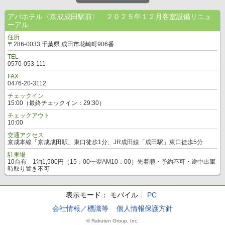
アパホテル〈京成成田駅前〉 ２０２５年１２月客室設備リニュ
ーアル
住所
〒286-0033 千葉県 成田市花崎町906番
TEL
0570-053-111
FAX
0476-20-3112
チェックイン
15:00（最終チェックイン：29:30）
チェックアウト
10:00
交通アクセス
京成本線「京成成田駅」東口徒歩1分、JR成田線「成田駅」東口徒歩5分
駐車場
10台有 1泊1,500円（15：00〜翌AM10：00）先着順・予約不可・途中出庫
時取り置き不可
表示モード：
モバイル
PC
会社情報／標識等
個人情報保護方針
© Rakuten Group, Inc.