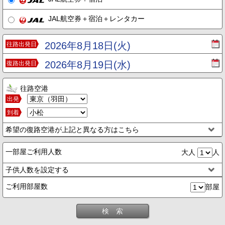
JAL航空券＋宿泊＋レンタカー
2026年8月18日(火)
往路出発日
2026年8月19日(水)
復路出発日
往路空港
出発
到着
希望の復路空港が上記と異なる方はこちら
一部屋ご利用人数
大人
人
子供人数を設定する
ご利用部屋数
部屋
検 索