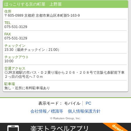
ほっこりする京の町屋 上野屋
住所
〒605-0989 京都府 京都市東山区本町新5-163-9
TEL
075-531-3129
FAX
075-531-3129
チェックイン
15:30（最終チェックイン：21:00）
チェックアウト
10:00
交通アクセス
◎JR京都駅の市バス・Ｄ２乗り場から２０６・２０８号で京阪七条駅前下車
２っ目の信号北へ７０ｍ
駐車場
無し・近所に有料駐車場あり
表示モード：
モバイル
PC
会社情報／標識等
個人情報保護方針
© Rakuten Group, Inc.