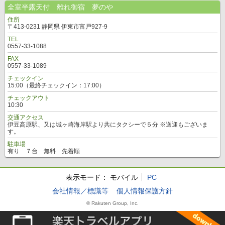
全室半露天付 離れ御宿 夢のや
住所
〒413-0231 静岡県 伊東市富戸927-9
TEL
0557-33-1088
FAX
0557-33-1089
チェックイン
15:00（最終チェックイン：17:00）
チェックアウト
10:30
交通アクセス
伊豆高原駅、又は城ヶ崎海岸駅より共にタクシーで５分 ※送迎もございま
す。
駐車場
有り ７台 無料 先着順
表示モード：
モバイル
PC
会社情報／標識等
個人情報保護方針
© Rakuten Group, Inc.