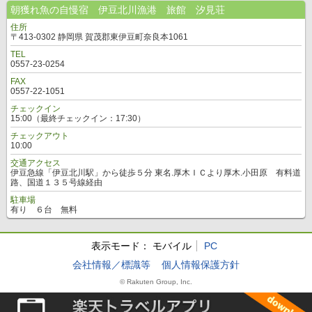
朝獲れ魚の自慢宿 伊豆北川漁港 旅館 汐見荘
住所
〒413-0302 静岡県 賀茂郡東伊豆町奈良本1061
TEL
0557-23-0254
FAX
0557-22-1051
チェックイン
15:00（最終チェックイン：17:30）
チェックアウト
10:00
交通アクセス
伊豆急線「伊豆北川駅」から徒歩５分 東名.厚木ＩＣより厚木.小田原 有料道
路、国道１３５号線経由
駐車場
有り ６台 無料
表示モード：
モバイル
PC
会社情報／標識等
個人情報保護方針
© Rakuten Group, Inc.