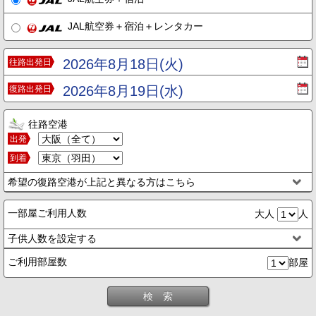
JAL航空券＋宿泊＋レンタカー
2026年8月18日(火)
往路出発日
2026年8月19日(水)
復路出発日
往路空港
出発
到着
希望の復路空港が上記と異なる方はこちら
一部屋ご利用人数
大人
人
子供人数を設定する
ご利用部屋数
部屋
検 索