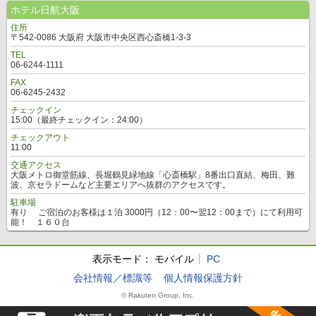
ホテル日航大阪
住所
〒542-0086 大阪府 大阪市中央区西心斎橋1-3-3
TEL
06-6244-1111
FAX
06-6245-2432
チェックイン
15:00（最終チェックイン：24:00）
チェックアウト
11:00
交通アクセス
大阪メトロ御堂筋線、長堀鶴見緑地線「心斎橋駅」8番出口直結、梅田、難
波、京セラドームなど主要エリアへ抜群のアクセスです。
駐車場
有り ご宿泊のお客様は１泊 3000円（12：00〜翌12：00まで）にて利用可
能！ １６０台
表示モード：
モバイル
PC
会社情報／標識等
個人情報保護方針
© Rakuten Group, Inc.