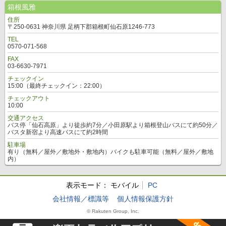
箱根風雅
住所
〒250-0631 神奈川県 足柄下郡箱根町仙石原1246-773
TEL
0570-071-568
FAX
03-6630-7971
チェックイン
15:00（最終チェックイン：22:00）
チェックアウト
10:00
交通アクセス
バス停「仙石高原」より徒歩約7分／小田原駅より箱根登山バスにて約50分／
バスタ新宿より高速バスにて約2時間
駐車場
有り（無料／屋外／敷地外・敷地内）バイクも駐車可能（無料／屋外／敷地
内）
表示モード：
モバイル
PC
会社情報／標識等
個人情報保護方針
© Rakuten Group, Inc.