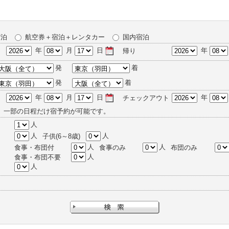
宿泊
航空券＋宿泊＋レンタカー
国内宿泊
年
月
日
年
帰り
発
着
発
着
年
月
日
年
チェックアウト
、一部の日程だけ宿予約が可能です。
人
人
人
子供(6～8歳)
人
人
食事・布団付
食事のみ
布団のみ
人
食事・布団不要
人