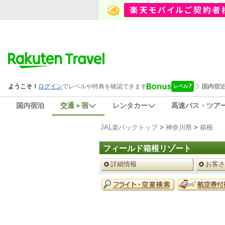
国内宿泊
交通＋宿
レンタカー
高速バス・ツア
JAL楽パックトップ
>
神奈川県
>
箱根
フィールド箱根リゾート
ペ
詳細情報
お客さ
ー
ジ
予
メ
約
ニ
メ
ュ
ニ
ー
ュ