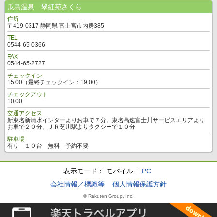
瓜島温泉 翠紅苑さくら
住所
〒419-0317 静岡県 富士宮市内房385
TEL
0544-65-0366
FAX
0544-65-2727
チェックイン
15:00（最終チェックイン：19:00）
チェックアウト
10:00
交通アクセス
新東名新清水インターよりお車で７分。東名高速富士川サービスエリアより
お車で２０分。ＪＲ芝川駅よりタクシーで１０分
駐車場
有り １０台 無料 予約不要
表示モード：
モバイル
PC
会社情報／標識等
個人情報保護方針
© Rakuten Group, Inc.