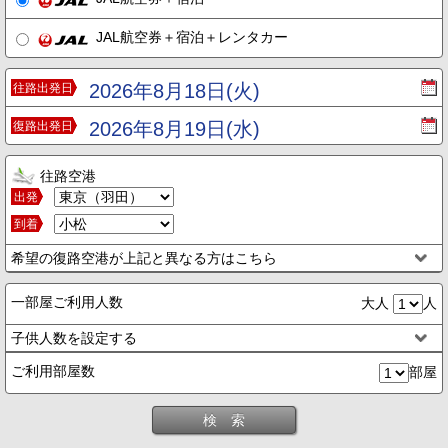
JAL航空券＋宿泊＋レンタカー
2026年8月18日(火)
往路出発日
2026年8月19日(水)
復路出発日
往路空港
出発
到着
希望の復路空港が上記と異なる方はこちら
一部屋ご利用人数
大人
人
子供人数を設定する
ご利用部屋数
部屋
検 索