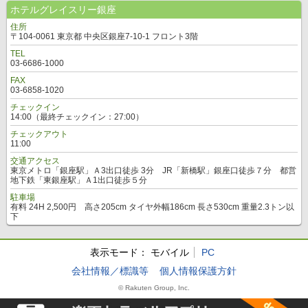
ホテルグレイスリー銀座
住所
〒104-0061 東京都 中央区銀座7-10-1 フロント3階
TEL
03-6686-1000
FAX
03-6858-1020
チェックイン
14:00（最終チェックイン：27:00）
チェックアウト
11:00
交通アクセス
東京メトロ「銀座駅」Ａ3出口徒歩 3分 JR「新橋駅」銀座口徒歩７分 都営
地下鉄「東銀座駅」Ａ1出口徒歩５分
駐車場
有料 24H 2,500円 高さ205cm タイヤ外幅186cm 長さ530cm 重量2.3トン以
下
表示モード：
モバイル
PC
会社情報／標識等
個人情報保護方針
© Rakuten Group, Inc.